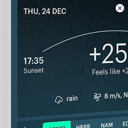
Sign in
Windiger Ort
Windvorhersage & Statistik
Auf Karte öffnen
Home
Spots
Aruba