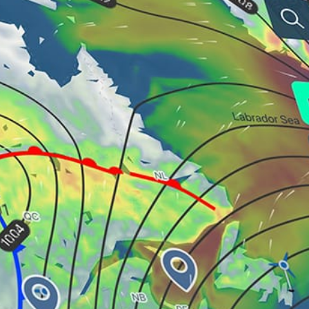
Professionelle Wetter-
App
Windy.app ist eine professionelle Wetter-App,
die für Wasser- und Windsportarten
entwickelt wurde: Segeln, Surfen, Angeln, etc.
Hier finden Sie eine detaillierte
Wettervorhersage, eine Live-Windkarte und
lokale Wetterberichte.