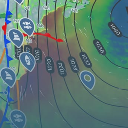
Karte
Orte
Widgets
Articles...
DE