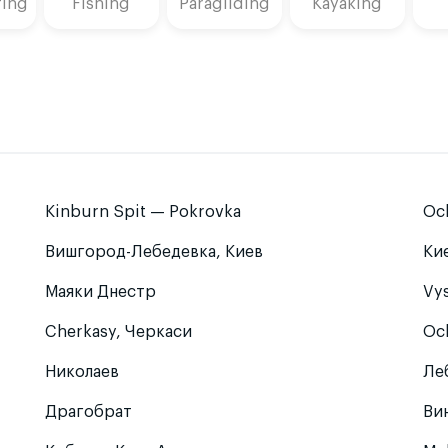
fing
Fishing
Paragliding
Kayaking
Kinburn Spit — Pokrovka
Och
Вишгород-Лебедевка, Киев
Ки
Маяки Днестр
Vy
Cherkasy, Черкаси
Oc
Николаев
Ле
Драгобрат
Ви