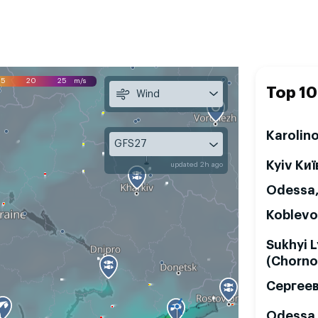
15
20
25
m/s
Top 10
Wind
Karolin
GFS27
Kyiv Киї
updated 2h ago
Odessa
Koblevo
Sukhyi 
(Chorno
Сергее
Odessa