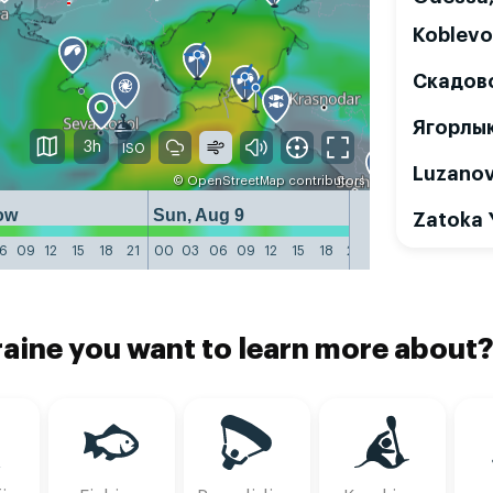
Koblevo
Скадовс
Ягорлы
3h
Luzanov
©
OpenStreetMap
contributors
ow
Sun, Aug 9
Mon, Aug 10
Zatoka 
6
09
12
15
18
21
00
03
06
09
12
15
18
21
00
03
06
09
1
aine you want to learn more about