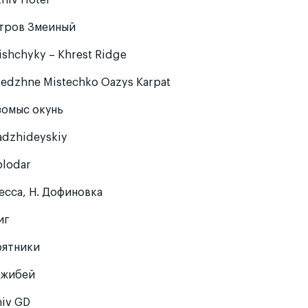
hiv Hotel
тров Змеиный
ishchyky – Khrest Ridge
tedzhne Mistechko Oazys Karpat
зомыс окунь
adzhideyskiy
plodar
есса, Н. Дофиновка
иг
рятники
джибей
niv GD