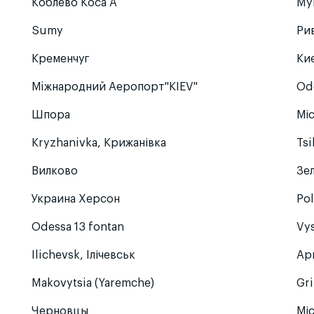
Коблево Коса А
My
Sumy
Ри
Кременчуг
Ки
Мiжнародний Аеропорт"KIEV"
Od
Шпора
Мі
Kryzhanivka, Крижанівка
Tsi
Вилково
Зе
Украина Херсон
Pol
Odessa 13 fontan
Vys
Ilichevsk, Ілічевськ
Ар
Makovytsia (Yaremche)
Gr
Черновцы
Мі