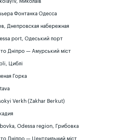
kolayiv, Миколаїв
вьера Фонтанка Одесса
ев, Днепровская набережная
essa port, Одеський порт
сто Дніпро — Амурський міст
bli, Циблі
леная Горка
tava
okyi Verkh (Zakhar Berkut)
кадия
ibovka, Odessa region, Грибовка
сто Дніпро — Центрильний міст