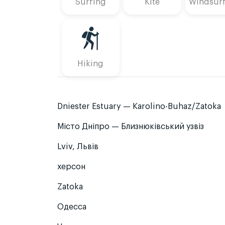
Surfing
Kite
Windsur
Hiking
Dniester Estuary — Karolino-Buhaz/Zatoka
Місто Дніпро — Близнюківський узвіз
Lviv, Львів
херсон
Zatoka
Одесса