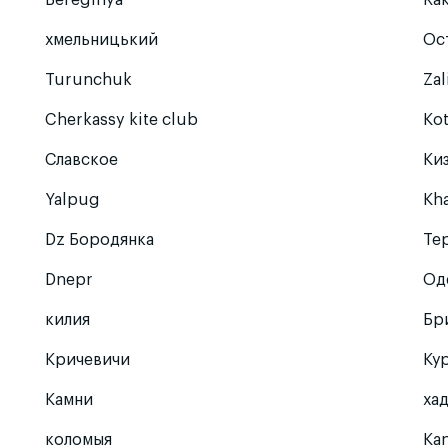
Bereginya
Rak
хмeльницький
Ос
Turunchuk
Zal
Cherkassy kite club
Ko
Славское
Ки
Yalpug
Kh
Dz Бородянка
Te
Dnepr
Од
килия
Бр
Кричевичи
Ку
Камни
ха
коломыя
Ka