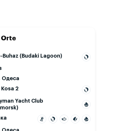
 Orte
o-Buhaz (Budaki Lagoon)
в
, Одеса
 Kosa 2
Lyman Yacht Club
morsk)
вка
, Одеса