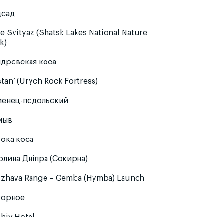
дсад
e Svityaz (Shatsk Lakes National Nature
k)
ндровская коса
tan’ (Urych Rock Fortress)
менец-подольский
мыв
тока коса
рлина Дніпра (Сокирна)
rzhava Range – Gemba (Hymba) Launch
горное