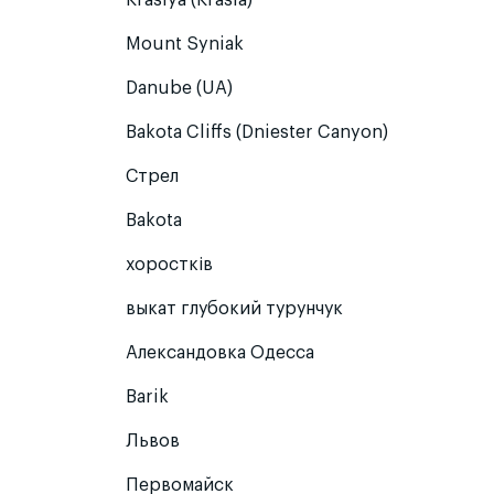
Krasiya (Krasia)
Mount Syniak
Danube (UA)
Bakota Cliffs (Dniester Canyon)
Стрел
Bakota
хоростків
выкат глубокий турунчук
Александовка Одесса
Barik
Львов
Первомайск