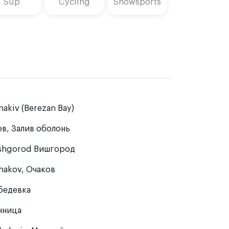
Sup
Cycling
Snowsports
akiv (Berezan Bay)
ев, Залив оболонь
shgorod Вишгород
hakov, Очаков
бедевка
нница