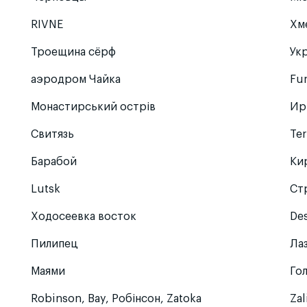
RIVNE
Хм
Троещина сёрф
Ук
аэродром Чайка
Fu
Монастирський острів
Ир
Свитязь
Te
Барабой
Ки
Lutsk
Ст
Ходосеевка восток
De
Пилипец
Ла
Маями
Го
Robinson, Bay, Робінсон, Zatoka
Zal