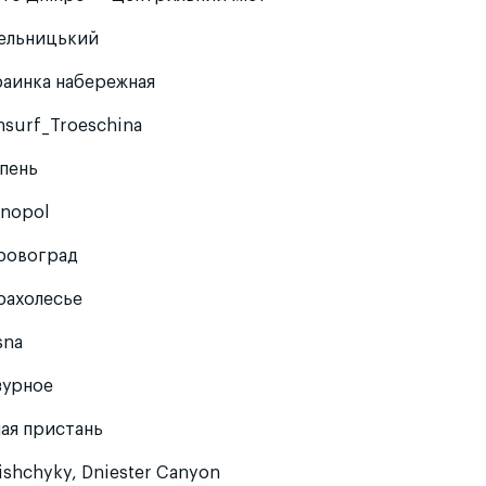
ельницький
раинка набережная
nsurf_Troeschina
пень
rnopol
ровоград
рахолесье
sna
зурное
лая пристань
ishchyky, Dniester Canyon