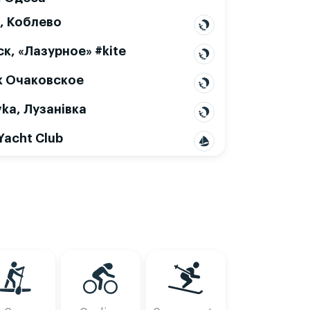
, Коблево
к, «Лазурное» #kite
к Очаковское
ka, Лузанівка
Tue, Aug 11
Wed, Aug 12
Yacht Club
2
15
18
21
00
03
06
09
12
15
18
21
00
03
06
09
12
15
?