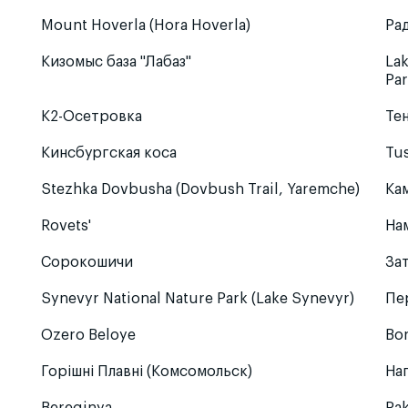
Mount Hoverla (Hora Hoverla)
Ра
Кизомыс база "Лабаз"
Lak
Par
К2-Осетровка
Те
Кинсбургская коса
Tus
Stezhka Dovbusha (Dovbush Trail, Yaremche)
Ка
Rovets'
На
Сорокошичи
За
Synevyr National Nature Park (Lake Synevyr)
Пе
Ozero Beloye
Bo
Горішні Плавні (Комсомольск)
На