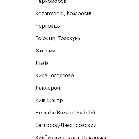
Черноморск
Kozarovichi, Козаровичі
Черновцы
Tolokun, Толокунь
Житомир
Львів
Киев Голосеево
Ланжерон
Київ-Центр
Hoverla (Breskul Saddle)
Белгород-Днестровский
Кинбурнская коса, Покровка