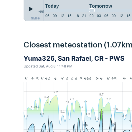
Today
Tomorrow
06
09
12
15
18
21
00
03
06
09
12
15
GMT-6
Closest meteostation (1.07km
Yuma326, San Rafael, CR - PWS
Updated Sat, Aug 8, 11:48 PM
9.2
8.7
8.2
7.7
7.7
7.1
7.1
7.1
6.1
6.1
6.1
5.6
5.1
6.3
4.6
4.6
4.1
4.1
3.6
3
2.6
3.6
3.2
2.4