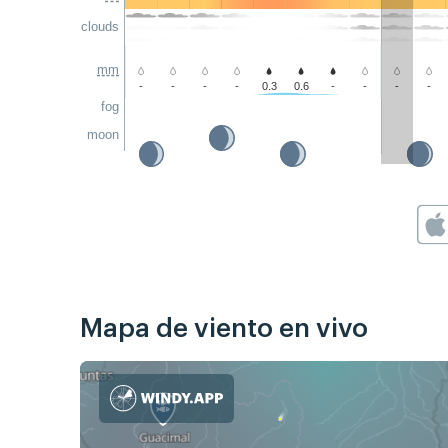
clouds
mm
-
-
-
-
0.3
0.6
-
-
-
-
fog
moon
Mapa de viento en vivo