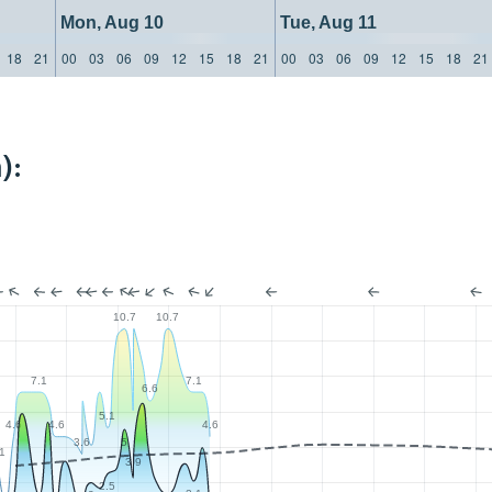
Mon, Aug 10
Tue, Aug 11
18
21
00
03
06
09
12
15
18
21
00
03
06
09
12
15
18
21
):
10.7
10.7
7.1
7.1
6.6
5.1
4.6
4.6
4.6
5
3.6
.1
3.9
2.5