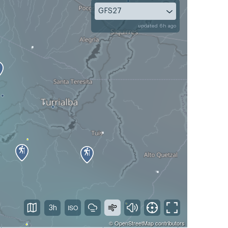
GFS27
updated 6h ago
3h
©
OpenStreetMap
contributors