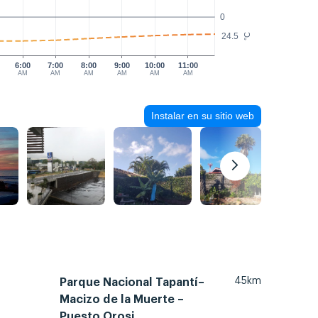
0
24.5
°C
6:00
7:00
8:00
9:00
10:00
11:00
AM
AM
AM
AM
AM
AM
Instalar en su sitio web
45km
Parque Nacional Tapantí–
Macizo de la Muerte –
Puesto Orosi