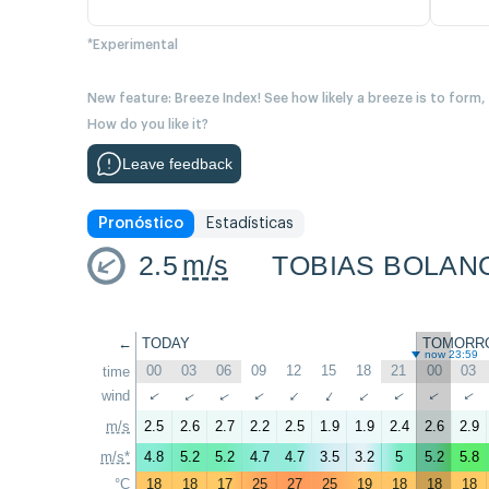
*Experimental
New feature: Breeze Index! See how likely a breeze is to form,
How do you like it?
Leave feedback
Pronóstico
Estadísticas
2.5
m/s
TOBIAS BOLAN
←
TODAY
TOMORR
now 23:59
00
03
06
09
12
15
18
21
00
03
time
wind
↑
↑
↑
↑
↑
↑
↑
↑
↑
↑
m/s
2.5
2.6
2.7
2.2
2.5
1.9
1.9
2.4
2.6
2.9
m/s*
4.8
5.2
5.2
4.7
4.7
3.5
3.2
5
5.2
5.8
°C
18
18
17
25
27
25
19
18
18
18