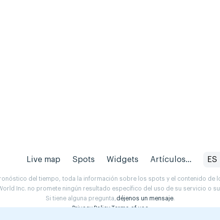
Live map
Spots
Widgets
Artículos...
ES
onóstico del tiempo, toda la información sobre los spots y el contenido de l
orld Inc. no promete ningún resultado específico del uso de su servicio o 
Si tiene alguna pregunta,
déjenos un mensaje
.
Privacy Policy
Terms of use