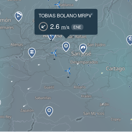
×
TOBIAS BOLANO MRPV
2.6
m/s
ENE