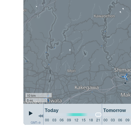
10 km
5 mi
Today
Tomorrow
00
03
06
09
12
15
18
21
00
03
06
09
GMT+9