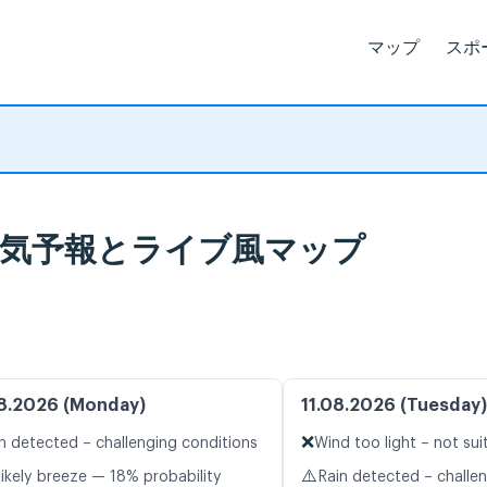
マップ
スポ
-ku 天気予報とライブ風マップ
8.2026 (Monday)
11.08.2026 (Tuesday)
❌
n detected – challenging conditions
Wind too light – not sui
⚠️
likely breeze — 18% probability
Rain detected – challe