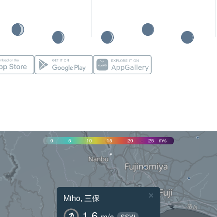
0
5
10
15
20
25
m/s
×
Miho, 三保
1.6
m/s
SSW