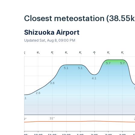
Closest meteostation (38.55
Shizuoka Airport
Updated Sat, Aug 8, 09:00 PM
5.7
5.7
5.1
5.1
4.1
3.6
2.6
2.1
31°
29°