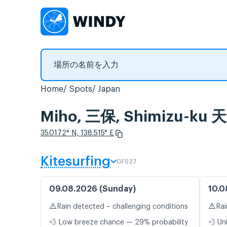
Home
Spots
Japan
Miho, 三保, Shimizu
35.0172° N, 138.515° E
Kitesurfing
GFS27
09.08.2026 (Sunday)
10.0
⚠️
⚠️
Rain detected – challenging conditions
Rai
💨 Low breeze chance — 29% probability
💨 Un