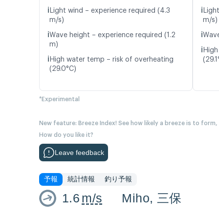
ℹ️
ℹ️
Light wind – experience required (4.3
Ligh
m/s)
m/s)
ℹ️
ℹ️
Wave height – experience required (1.2
Wave
m)
ℹ️
High
ℹ️
High water temp – risk of overheating
(29.1
(29.0°C)
*Experimental
New feature: Breeze Index! See how likely a breeze is to form,
How do you like it?
Leave feedback
予報
統計情報
釣り予報
1.6
m/s
Miho, 三保