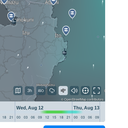
3h
©
OpenStreetMap
contributors
Wed, Aug 12
Thu, Aug 13
18
21
00
03
06
09
12
15
18
21
00
03
06
09
12
15
18
21