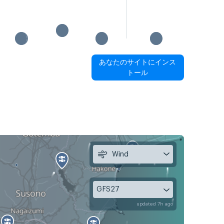
あなたのサイトにインス
トール
Wind
GFS27
updated 7h ago