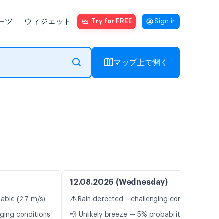
ーツ
ウィジェット
Try for FREE
Sign in
マップ上で開く
12.08.2026 (Wednesday)
⚠️
table (2.7 m/s)
Rain detected – challenging conditions
nging conditions
💨 Unlikely breeze — 5% probability