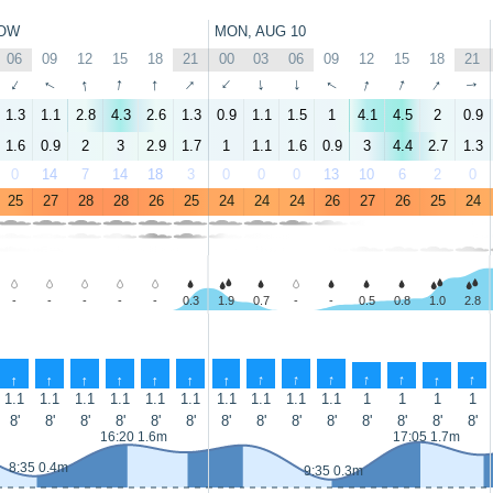
OW
MON, AUG 10
06
09
12
15
18
21
00
03
06
09
12
15
18
21
↑
↑
↑
↑
↑
↑
↑
↑
↑
↑
↑
↑
↑
↑
1.3
1.1
2.8
4.3
2.6
1.3
0.9
1.1
1.5
1
4.1
4.5
2
0.9
1.6
0.9
2
3
2.9
1.7
1
1.1
1.6
0.9
3
4.4
2.7
1.3
0
14
7
14
18
3
0
0
0
13
10
6
2
0
25
27
28
28
26
25
24
24
24
26
27
26
25
24
-
-
-
-
-
0.3
1.9
0.7
-
-
0.5
0.8
1.0
2.8
↑
↑
↑
↑
↑
↑
↑
↑
↑
↑
↑
↑
↑
↑
1.1
1.1
1.1
1.1
1.1
1.1
1.1
1.1
1.1
1.1
1
1
1
1
8'
8'
8'
8'
8'
8'
8'
8'
8'
8'
8'
8'
8'
8'
16:20 1.6m
17:05 1.7m
8:35 0.4m
9:35 0.3m