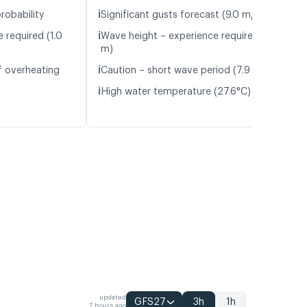
ℹ️
robability
Significant gusts forecast (9.0 m/s)
ℹ️
 required (1.0
Wave height – experience required (1.0
m)
ℹ️
f overheating
Caution – short wave period (7.9 s)
ℹ️
High water temperature (27.6°C)
updated
GFS27
3h
1h
7 hours ago