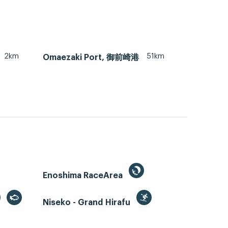
2km
51km
Omaezaki Port, 御前崎港
Enoshima RaceArea
Niseko - Grand Hirafu