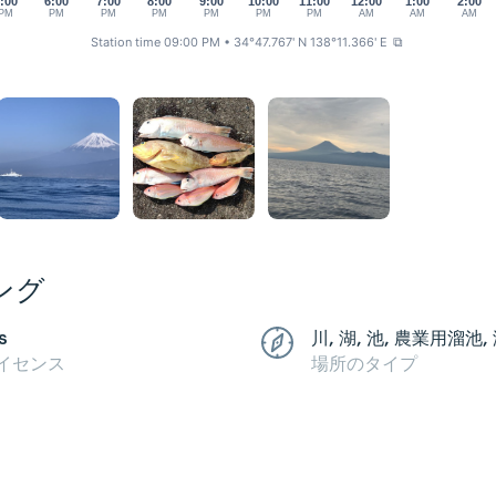
:00
6:00
7:00
8:00
9:00
10:00
11:00
12:00
1:00
2:00
PM
PM
PM
PM
PM
PM
PM
AM
AM
AM
Station time 09:00 PM
• 34°47.767' N 138°11.366' E
⧉
ング
s
川, 湖, 池, 農業用溜池,
イセンス
場所のタイプ