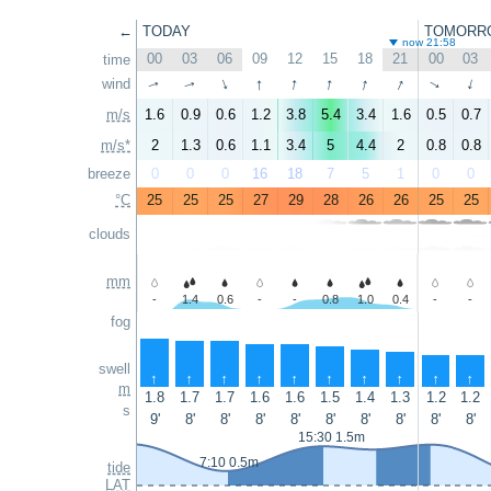
←
TODAY
TOMORR
now 21:58
00
03
06
09
12
15
18
21
00
03
time
↑
↑
↑
↑
↑
wind
↑
↑
↑
↑
↑
m/s
1.6
0.9
0.6
1.2
3.8
5.4
3.4
1.6
0.5
0.7
m/s*
2
1.3
0.6
1.1
3.4
5
4.4
2
0.8
0.8
breeze
0
0
0
16
18
7
5
1
0
0
°C
25
25
25
27
29
28
26
26
25
25
clouds
mm
-
1.4
0.6
-
-
0.8
1.0
0.4
-
-
fog
swell
↑
↑
↑
↑
↑
↑
↑
↑
↑
↑
m
1.8
1.7
1.7
1.6
1.6
1.5
1.4
1.3
1.2
1.2
s
9'
8'
8'
8'
8'
8'
8'
8'
8'
8'
15:30 1.5m
7:10 0.5m
tide
LAT