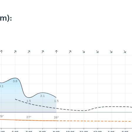
km):
3.6
3.1
2.1
1.5
1.5
29°
27°
26°