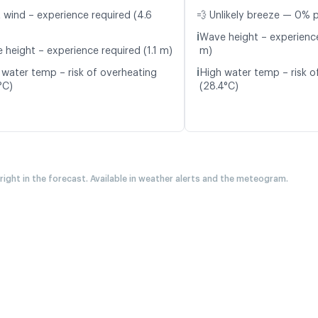
t wind – experience required (4.6
💨 Unlikely breeze — 0% p
ℹ️
Wave height – experience
 height – experience required (1.1 m)
m)
ℹ️
 water temp – risk of overheating
High water temp – risk o
°C)
(28.4°C)
 right in the forecast. Available in weather alerts and the meteogram.