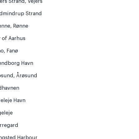
ers Strand, Vejers
dmindrup Strand
enne, Rønne
y of Aarhus
no, Fanø
endborg Havn
osund, Årøsund
dhavnen
leleje Havn
geleje
erregard
ngsted Harbour