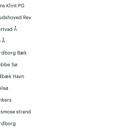
ns Klint PG
udshoved Rev
ortvad Å
e Å
rdborg Bæk
ubbe Sø
dbæk Havn
ælsø
nkers
rsmose strand
rdborg