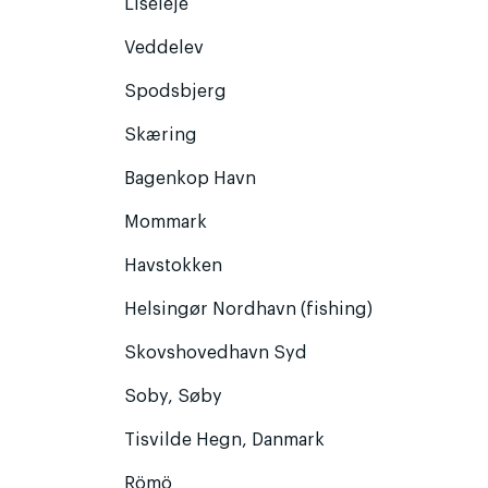
Liseleje
Veddelev
Spodsbjerg
Skæring
Bagenkop Havn
Mommark
Havstokken
Helsingør Nordhavn (fishing)
Skovshovedhavn Syd
Soby, Søby
Tisvilde Hegn, Danmark
Römö