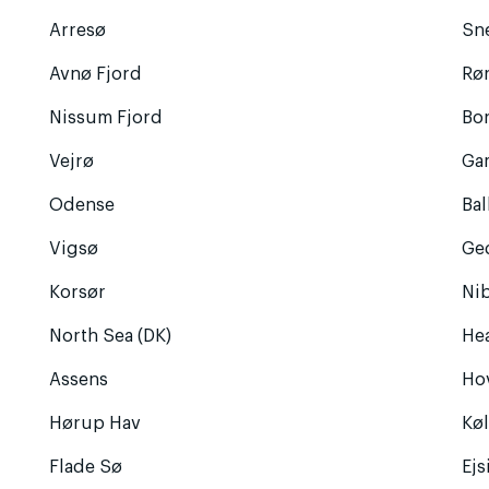
Arresø
Sn
Avnø Fjord
Rø
Nissum Fjord
Bo
Vejrø
Ga
Odense
Ba
Vigsø
Ge
Korsør
Ni
North Sea (DK)
He
Assens
Ho
Hørup Hav
Kø
Flade Sø
Ej