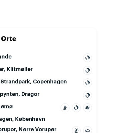
 Orte
ande
er, Klitmøller
Strandpark, Copenhagen
pynten, Dragor
Rømø
agen, København
orupor, Nørre Vorupør