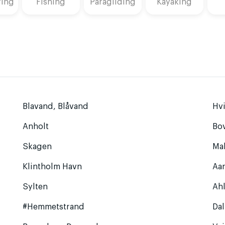
fing
Fishing
Paragliding
Kayaking
Blavand, Blåvand
Hv
Anholt
Bo
Skagen
Ma
Klintholm Havn
Aa
Sylten
Ahl
#Hemmetstrand
Da