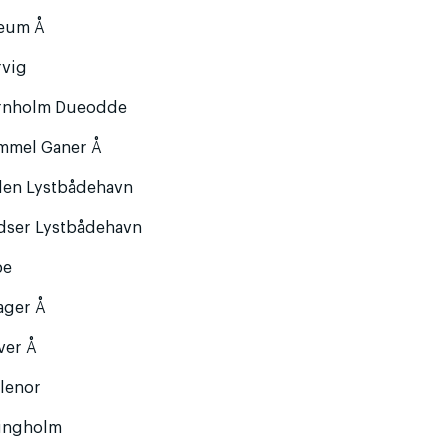
eum Å
rvig
rnholm Dueodde
mmel Ganer Å
llen Lystbådehavn
dser Lystbådehavn
be
ager Å
ver Å
llenor
singholm