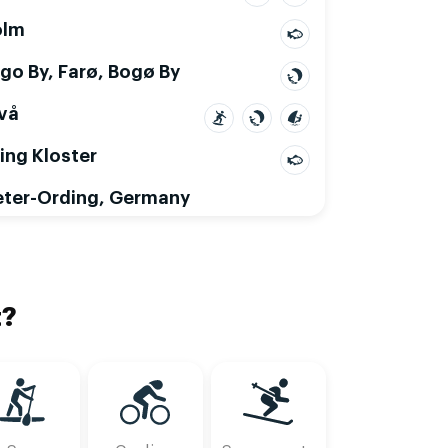
olm
go By, Farø, Bogø By
ivå
ing Kloster
Wed, Aug 12
Thu, Aug 13
eter-Ording, Germany
2
15
18
21
00
03
06
09
12
15
18
21
00
03
06
09
12
15
t?