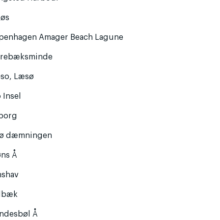
løs
penhagen Amager Beach Lagune
rrebæksminde
eso, Læsø
 Insel
borg
rø dæmningen
øns Å
nshav
lbæk
ndesbøl Å