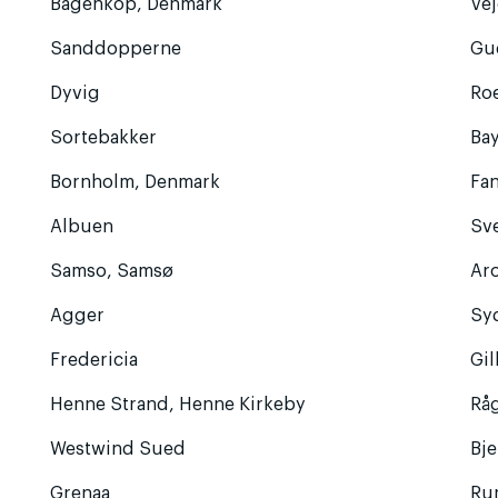
Bagenkop, Denmark
Vej
Sanddopperne
Gu
Dyvig
Ro
Sortebakker
Ba
Bornholm, Denmark
Fa
Albuen
Sv
Samso, Samsø
Ar
Agger
Sy
Fredericia
Gil
Henne Strand, Henne Kirkeby
Rå
Westwind Sued
Bj
Grenaa
Ru