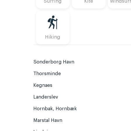
Surfing
Kite
Windsur
Hiking
Sonderborg Havn
Thorsminde
Kegnaes
Landerslev
Hornbak, Hornbæk
Marstal Havn