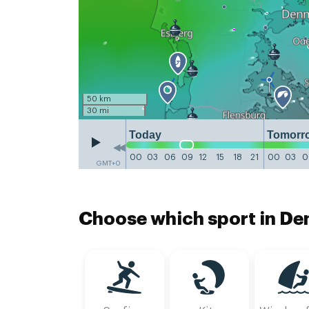
50 km
30 mi
Today
Tomorr
00
03
06
09
12
15
18
21
00
03
0
GMT+0
Choose which sport in De