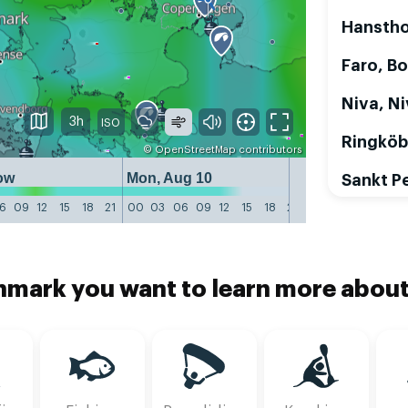
Hansth
Faro, Bo
Niva, N
3h
Ringköb
©
OpenStreetMap
contributors
ow
Mon, Aug 10
Tue, Aug 11
Sankt P
6
09
12
15
18
21
00
03
06
09
12
15
18
21
00
03
06
09
1
nmark you want to learn more abou