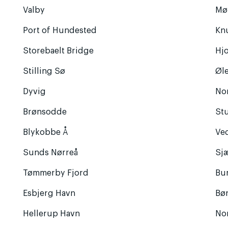
Valby
Mø
Port of Hundested
Kn
Storebaelt Bridge
Hj
Stilling Sø
Øl
Dyvig
No
Brønsodde
St
Blykobbe Å
Ve
Sunds Nørreå
Sj
Tømmerby Fjord
Bu
Esbjerg Havn
Bø
Hellerup Havn
No