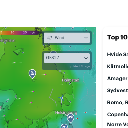
15
20
25
m/s
Top 10
Wind
Hvide S
GFS27
Klitmoll
updated 4h ago
Amager 
Sydvest
Romo, 
Copenh
Norre V