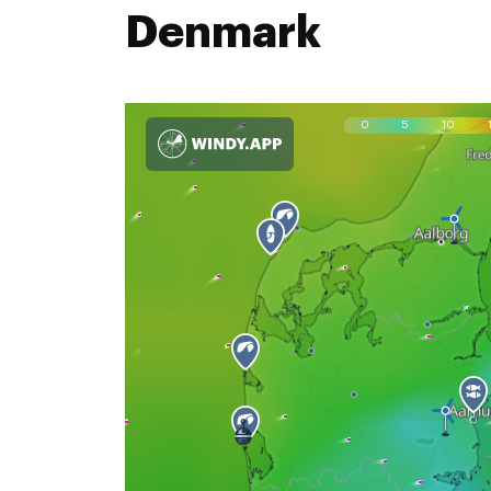
Denmark
0
5
10