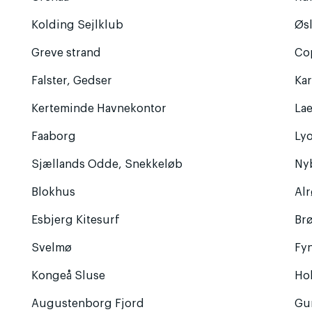
Kolding Sejlklub
Øs
Greve strand
Co
Falster, Gedser
Ka
Kerteminde Havnekontor
La
Faaborg
Lyo
Sjællands Odde, Snekkeløb
Ny
Blokhus
Al
Esbjerg Kitesurf
Br
Svelmø
Fy
Kongeå Sluse
Ho
Augustenborg Fjord
Gu