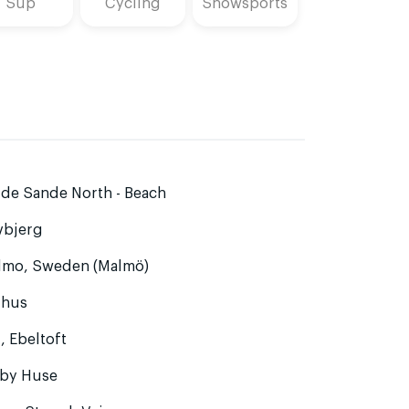
Sup
Cycling
Snowsports
ide Sande North - Beach
vbjerg
lmo, Sweden (Malmö)
rhus
, Ebeltoft
lby Huse