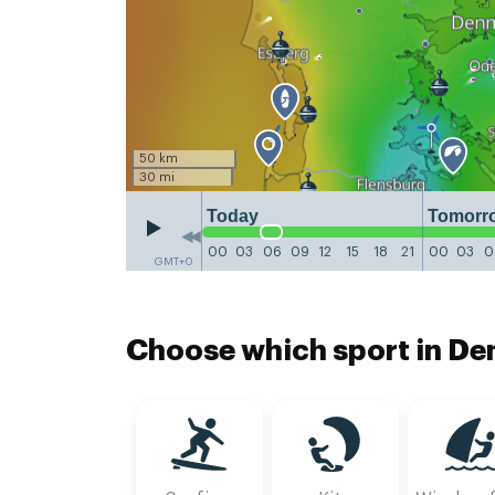
50 km
30 mi
Today
Tomorr
00
03
06
09
12
15
18
21
00
03
0
GMT+0
Choose which sport in De