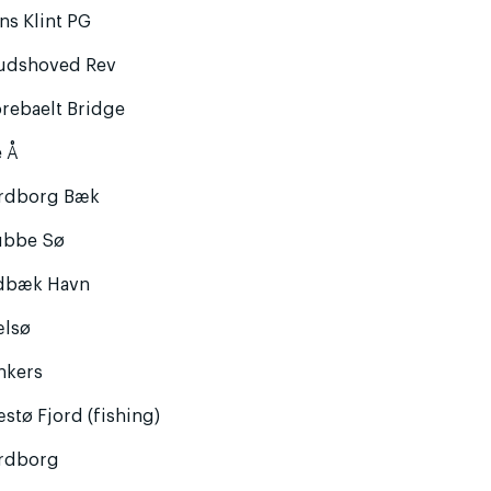
ns Klint PG
udshoved Rev
rebaelt Bridge
e Å
rdborg Bæk
ubbe Sø
dbæk Havn
ælsø
nkers
stø Fjord (fishing)
rdborg