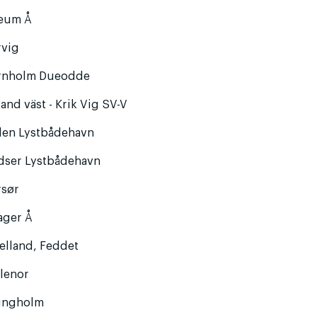
eum Å
rvig
rnholm Dueodde
land väst - Krik Vig SV-V
llen Lystbådehavn
dser Lystbådehavn
rsør
ager Å
elland, Feddet
llenor
singholm