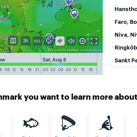
Hansth
Faro, Bo
Niva, N
3h
Ringköb
©
OpenStreetMap
contributors
ow
Sat, Aug 8
Sun, Aug 9
Sankt P
6
09
12
15
18
21
00
03
06
09
12
15
18
21
00
03
06
09
1
nmark you want to learn more abou