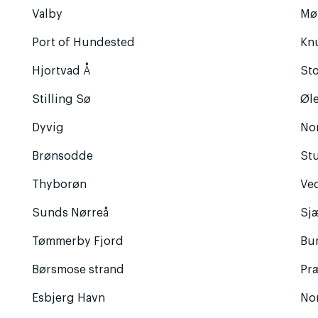
Valby
Mø
Port of Hundested
Kn
Hjortvad Å
Sto
Stilling Sø
Øl
Dyvig
No
Brønsodde
St
Thyborøn
Ve
Sunds Nørreå
Sj
Tømmerby Fjord
Bu
Børsmose strand
Præ
Esbjerg Havn
No