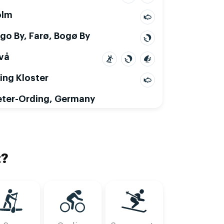
olm
go By, Farø, Bogø By
ivå
ing Kloster
Mon, Aug 10
Tue, Aug 11
eter-Ording, Germany
2
15
18
21
00
03
06
09
12
15
18
21
00
03
06
09
12
15
t?