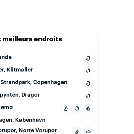
x meilleurs endroits
ande
er, Klitmøller
Strandpark, Copenhagen
pynten, Dragor
Rømø
agen, København
orupor, Nørre Vorupør