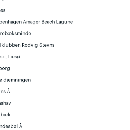
løs
penhagen Amager Beach Lagune
rrebæksminde
jlklubben Rødvig Stevns
eso, Læsø
borg
rø dæmningen
øns Å
nshav
lbæk
ndesbøl Å