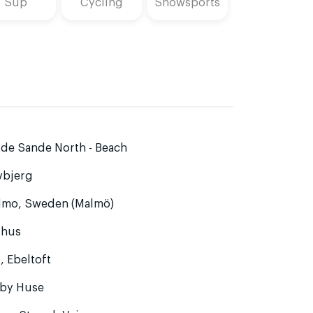
Sup
Cycling
Snowsports
ide Sande North - Beach
vbjerg
lmo, Sweden (Malmö)
rhus
, Ebeltoft
lby Huse