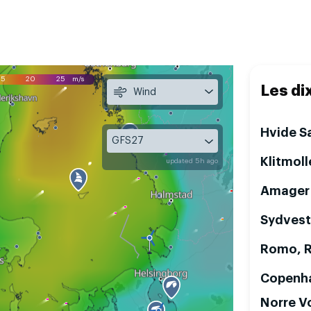
15
20
25
m/s
Les di
Wind
Hvide S
GFS27
Klitmoll
updated 5h ago
Amager 
Sydvest
Romo, 
Copenh
Norre V