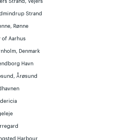
ers Strand, Vejers
dmindrup Strand
enne, Rønne
y of Aarhus
rnholm, Denmark
endborg Havn
osund, Årøsund
dhavnen
dericia
geleje
erregard
ngsted Harbour