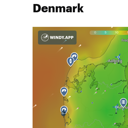
Denmark
0
5
10