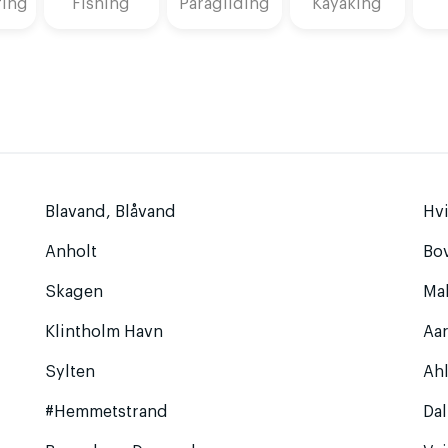
fing
Fishing
Paragliding
Kayaking
Blavand, Blåvand
Hv
Anholt
Bo
Skagen
Ma
Klintholm Havn
Aa
Sylten
Ahl
#Hemmetstrand
Da