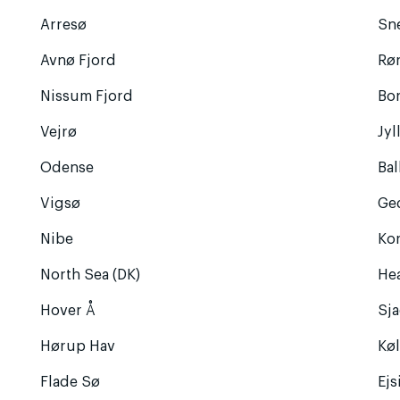
Arresø
Sn
Avnø Fjord
Rø
Nissum Fjord
Bo
Vejrø
Jyl
Odense
Ba
Vigsø
Ge
Nibe
Ko
North Sea (DK)
He
Hover Å
Sja
Hørup Hav
Kø
Flade Sø
Ej