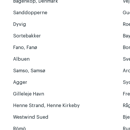
Bagenkop, Denmark
Vej
Sanddopperne
Gu
Dyvig
Ro
Sortebakker
Ba
Fano, Fanø
Bo
Albuen
Sv
Samso, Samsø
Ar
Agger
Sy
Gilleleje Havn
Fre
Henne Strand, Henne Kirkeby
Rå
Westwind Sued
Bj
Römö
Ru