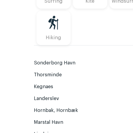
Surfing
Kite
Windsur
Hiking
Sonderborg Havn
Thorsminde
Kegnaes
Landerslev
Hornbak, Hornbæk
Marstal Havn