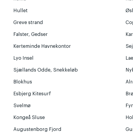
Hullet
Øs
Greve strand
Co
Falster, Gedser
Ka
Kerteminde Havnekontor
Se
Lyo Insel
La
Sjællands Odde, Snekkeløb
Ny
Blokhus
Al
Esbjerg Kitesurf
Br
Svelmø
Fy
Kongeå Sluse
Ho
Augustenborg Fjord
Gu