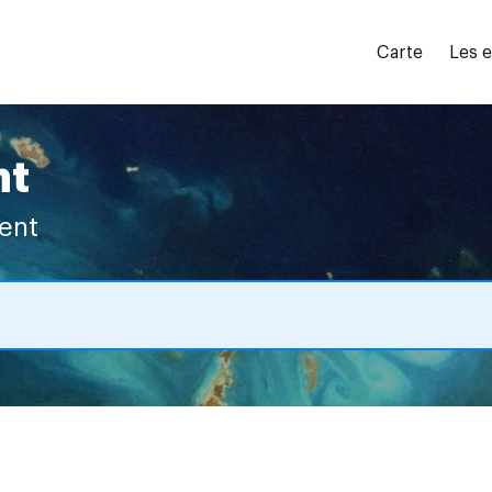
Carte
Les 
nt
vent