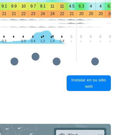
9.1
9.9
10
9.7
9.1
11
11
4.5
6.3
4
4
6.5
6.7
5.6
21
21
22
23
24
24
22
21
20
20
20
26
29
28
0.3
-
0.3
0.4
1.2
1.4
0.4
-
-
-
-
-
-
0.6
Instalar en su sitio
web