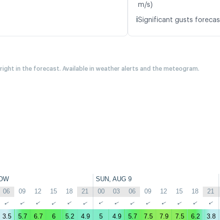
m/s)
ℹ️
Significant gusts forecas
 right in the forecast. Available in weather alerts and the meteogram.
OW
SUN, AUG 9
06
09
12
15
18
21
00
03
06
09
12
15
18
21
↑
↑
↑
↑
↑
↑
↑
↑
↑
↑
↑
↑
↑
↑
3.5
5.7
6.7
6
5.2
4.9
5
4.9
5.7
7.5
7.9
7.5
6.2
3.8