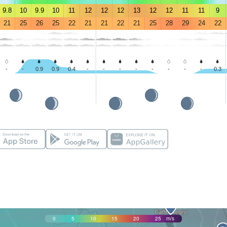
9.8
10
9.9
10
11
12
12
12
13
12
12
11
11
9
21
25
26
25
22
21
21
22
21
25
28
29
24
22
-
-
0.9
0.9
0.4
-
-
-
-
-
-
-
-
0.3
0
5
10
15
20
25
m/s