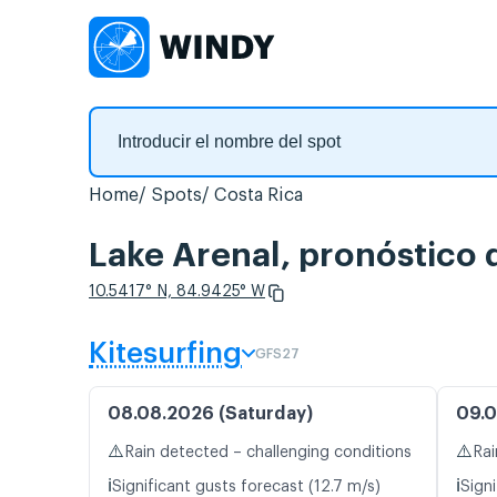
Home
Spots
Costa Rica
Lake Arenal, pronóstico 
10.5417° N, 84.9425° W
Kitesurfing
GFS27
08.08.2026 (Saturday)
09.0
⚠️
⚠️
Rain detected – challenging conditions
Rai
ℹ️
ℹ️
Significant gusts forecast (12.7 m/s)
Signi