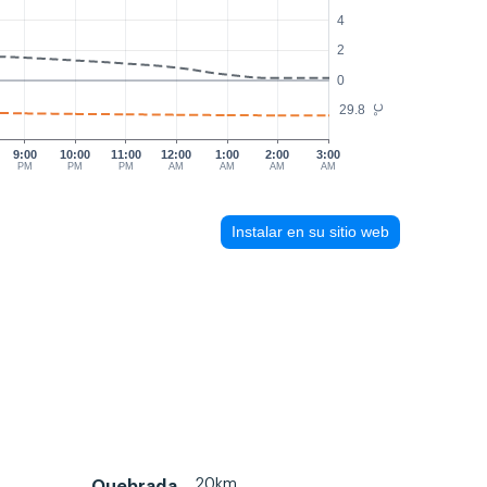
4
2
0
29.8
°C
9:00
10:00
11:00
12:00
1:00
2:00
3:00
PM
PM
PM
AM
AM
AM
AM
Instalar en su sitio web
20km
Quebrada