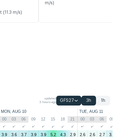
m/s)
t (11.3 m/s)
updated
GFS27
3h
1h
3 hours ago
MON, AUG 10
TUE, AUG 11
00
03
06
09
12
15
18
21
00
03
06
09
12
15
↑
↑
↑
↑
↑
↑
↑
↑
↑
↑
↑
↑
↑
↑
3.9
3.6
3.7
3.9
3.9
5.2
4.3
2.9
2.6
2.6
2.7
3.7
5.2
4.4