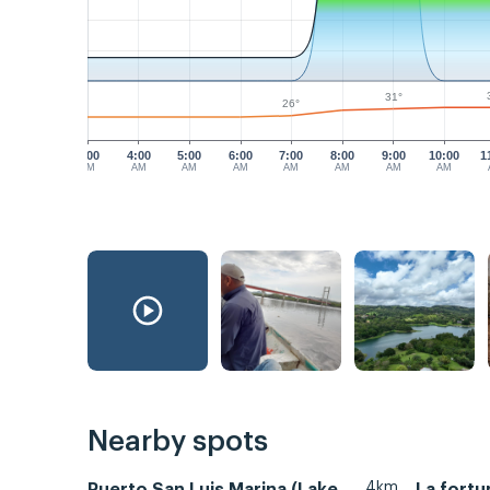
31°
26°
3:00
4:00
5:00
6:00
7:00
8:00
9:00
10:00
1
AM
AM
AM
AM
AM
AM
AM
AM
Nearby spots
4km
Puerto San Luis Marina (Lake
La fortu