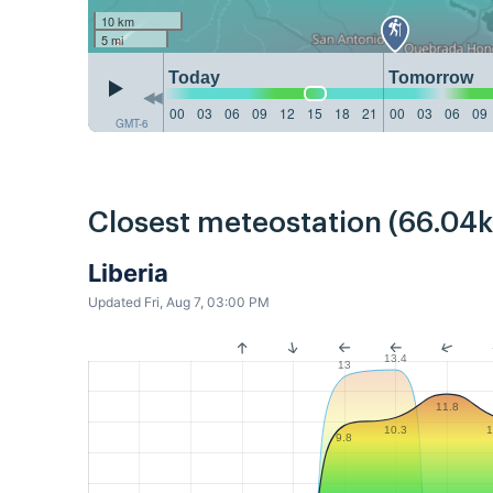
10 km
5 mi
Today
Tomorrow
00
03
06
09
12
15
18
21
00
03
06
09
GMT-6
Closest meteostation (66.04
Liberia
Updated Fri, Aug 7, 03:00 PM
13.4
13
11.8
10.3
1
9.8