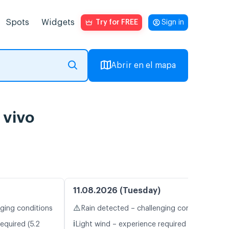
Spots
Widgets
Try for FREE
Sign in
Abrir en el mapa
 vivo
11.08.2026 (Tuesday)
⚠️
nging conditions
Rain detected – challenging conditions
ℹ️
equired (5.2
Light wind – experience required (5.2