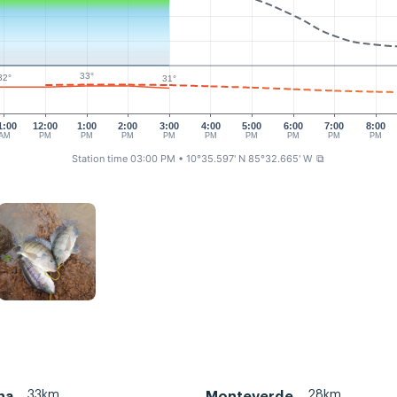
33°
32°
31°
1:00
12:00
1:00
2:00
3:00
4:00
5:00
6:00
7:00
8:00
AM
PM
PM
PM
PM
PM
PM
PM
PM
PM
Station time 03:00 PM
• 10°35.597' N 85°32.665' W
⧉
33km
28km
na
Monteverde