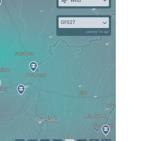
Wind
GFS27
updated 3h ago