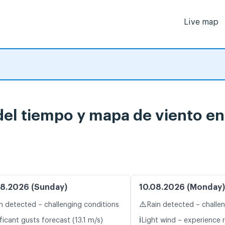
Live map
del tiempo y mapa de viento en
8.2026 (Sunday)
10.08.2026 (Monday)
⚠️
n detected – challenging conditions
Rain detected – challe
ℹ️
ficant gusts forecast (13.1 m/s)
Light wind – experience r