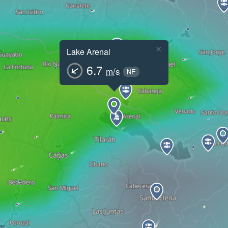
×
Lake Arenal
6.7
m/s
NE