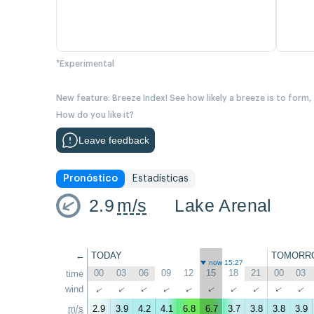
*Experimental
New feature: Breeze Index! See how likely a breeze is to form,
How do you like it?
Leave feedback
Pronóstico
Estadísticas
2.9
m/s
Lake Arenal
←
TODAY
TOMORR
now 15:27
00
03
06
09
12
15
18
21
00
03
time
wind
↑
↑
↑
↑
↑
↑
↑
↑
↑
↑
m/s
2.9
3.9
4.2
4.1
6.8
6.7
3.7
3.8
3.8
3.9