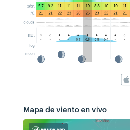
m/s*
5.7
9.2
11
11
11
10
8.8
10
10
11
°C
21
21
22
23
26
26
23
22
21
21
clouds
mm
-
-
-
-
0.7
0.8
0.5
0.4
-
-
fog
moon
Mapa de viento en vivo