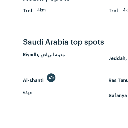
4km
4
Tref
Tref
Saudi Arabia top spots
Riyadh, مدينة الرياض
Al-shanti
Ras Tan
بريدة
Safanya