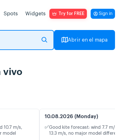
Spots
Widgets
Try for FREE
Sign in
Abrir en el mapa
 vivo
10.08.2026 (Monday)
✅
d 10.7 m/s,
Good kite forecast: wind 7.7 m/s, gusts
or model
13.3 m/s, no major model differences