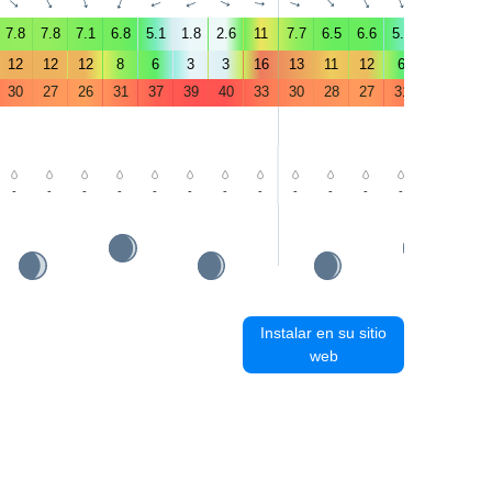
↑
↑
↑
↑
↑
↑
↑
↑
↑
↑
↑
↑
↑
↑
7.8
7.8
7.1
6.8
5.1
1.8
2.6
11
7.7
6.5
6.6
5.2
3.4
2.9
12
12
12
8
6
3
3
16
13
11
12
6
3
5
30
27
26
31
37
39
40
33
30
28
27
31
36
39
-
-
-
-
-
-
-
-
-
-
-
-
-
-
Instalar en su sitio
web