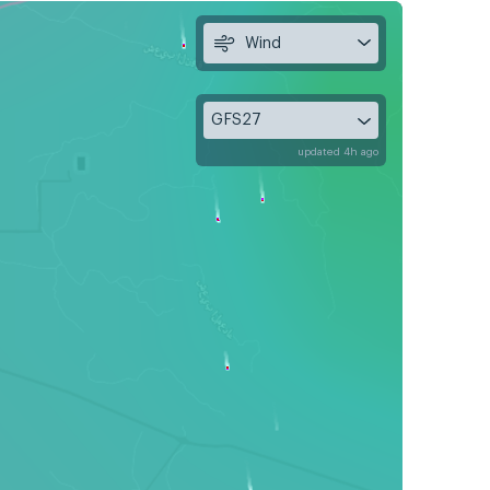
Wind
GFS27
updated 4h ago