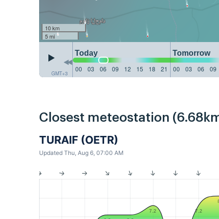
10 km
5 mi
Today
Tomorrow
00
03
06
09
12
15
18
21
00
03
06
09
GMT+3
Closest meteostation (6.68km
TURAIF (OETR)
Updated Thu, Aug 6, 07:00 AM
7.2
7.2