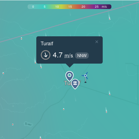
0
5
10
15
20
25
m/s
×
Turaif
4.7
m/s
NNW