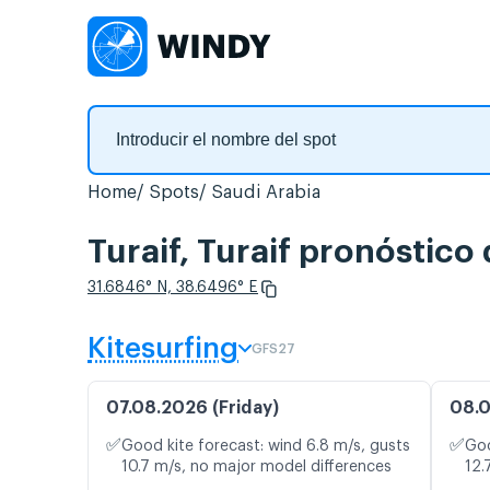
Home
Spots
Saudi Arabia
Turaif, Turaif pronóstico
31.6846° N, 38.6496° E
Kitesurfing
GFS27
07.08.2026 (Friday)
08.0
✅
✅
Good kite forecast: wind 6.8 m/s, gusts
Goo
10.7 m/s, no major model differences
12.