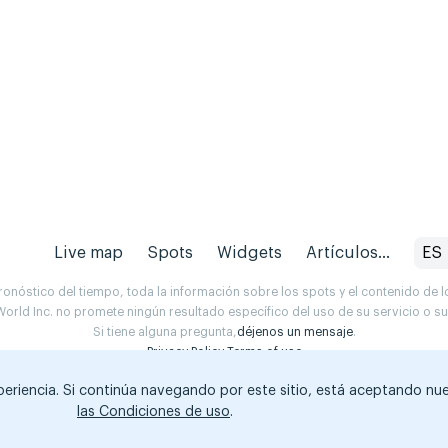
Live map
Spots
Widgets
Artículos...
ES
onóstico del tiempo, toda la información sobre los spots y el contenido de l
orld Inc. no promete ningún resultado específico del uso de su servicio o 
Si tiene alguna pregunta,
déjenos un mensaje
.
Privacy Policy
Terms of use
xperiencia. Si continúa navegando por este sitio, está aceptando nu
las Condiciones de uso
.