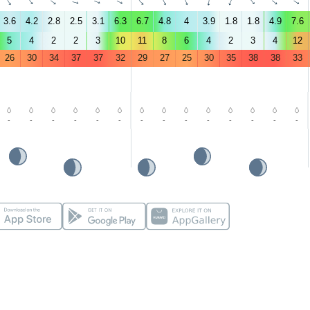
↑
↑
↑
↑
↑
↑
↑
↑
↑
↑
↑
↑
↑
↑
3.6
4.2
2.8
2.5
3.1
6.3
6.7
4.8
4
3.9
1.8
1.8
4.9
7.6
5
4
2
2
3
10
11
8
6
4
2
3
4
12
26
30
34
37
37
32
29
27
25
30
35
38
38
33
-
-
-
-
-
-
-
-
-
-
-
-
-
-