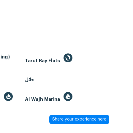
ing)
Tarut Bay Flats
حائل
a
Al Wajh Marina
Share your experience here