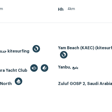
km
4km
Hh
Yam Beach (KAEC) (kitesurf
Jeddah, جدة kitesurfing
Yanbu, ينبع
ura Yacht Club
 North
Zuluf GOSP 2, Saudi Arabi