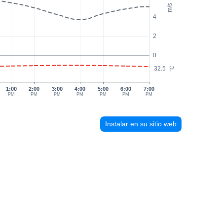
m/s
4
2
0
32.5
°C
1:00
2:00
3:00
4:00
5:00
6:00
7:00
PM
PM
PM
PM
PM
PM
PM
Instalar en su sitio web