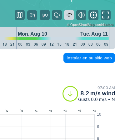
3h
©
OpenStreetMap
contributors
Mon, Aug 10
Tue, Aug 11
18
21
00
03
06
09
12
15
18
21
00
03
06
09
12
15
18
21
Instalar en su sitio web
07:00 AM
8.2 m/s wind
Gusts 0.0 m/s • N
10
8
6