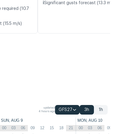
ℹ️
Significant gusts forecast (13.3 m/s)
 required (10.7
t (15.5 m/s)
updated
GFS27
3h
1h
4 hours ago
SUN, AUG 9
MON, AUG 10
00
03
06
09
12
15
18
21
00
03
06
09
12
15