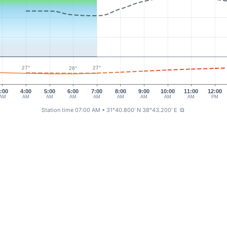
27°
27°
26°
:00
4:00
5:00
6:00
7:00
8:00
9:00
10:00
11:00
12:00
AM
AM
AM
AM
AM
AM
AM
AM
AM
PM
Station time 07:00 AM
• 31°40.800' N 38°43.200' E
⧉