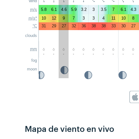
wind
↑
↑
↑
↑
↑
↑
↑
↑
↑
↑
m/s
5.8
6.1
4.6
5.9
3.2
3
3.5
7
6.1
4.3
m/s*
10
12
9
7
3
3
4
11
10
8
°C
31
29
27
32
36
38
38
33
30
27
clouds
mm
-
-
-
-
-
-
-
-
-
-
fog
moon
Mapa de viento en vivo