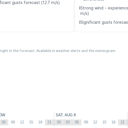
ficant gusts forecast (12.7 m/s)
ℹ️
Strong wind – experience
m/s)
ℹ️
Significant gusts forecas
 right in the forecast. Available in weather alerts and the meteogram.
OW
SAT, AUG 8
06
09
12
15
18
21
00
03
06
09
12
15
18
21