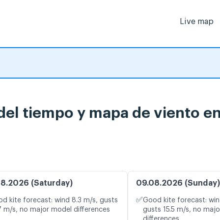
Live map
 del tiempo y mapa de viento en
8.2026 (Saturday)
09.08.2026 (Sunday)
✅
d kite forecast: wind 8.3 m/s, gusts
Good kite forecast: win
7 m/s, no major model differences
gusts 15.5 m/s, no maj
differences