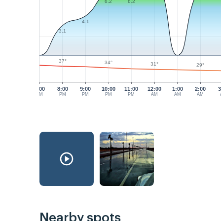
6.2
6.2
4.1
3.1
37°
34°
31°
29°
7:00
8:00
9:00
10:00
11:00
12:00
1:00
2:00
3
PM
PM
PM
PM
PM
AM
AM
AM
Nearby spots