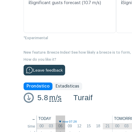
ℹ️
ℹ️
Significant gusts forecast (10.7 m/s)
Signi
*Experimental
New feature: Breeze Index! See how likely a breeze is to form,
How do you like it?
Leave feedback
Pronóstico
Estadísticas
5.8
m/s
Turaif
←
TODAY
TOMORR
now 07:26
00
03
06
09
12
15
18
21
00
03
time