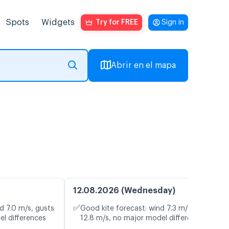
Spots
Widgets
Try for FREE
Sign in
Abrir en el mapa
12.08.2026 (Wednesday)
✅
d 7.0 m/s, gusts
Good kite forecast: wind 7.3 m/s, gusts
el differences
12.8 m/s, no major model differences