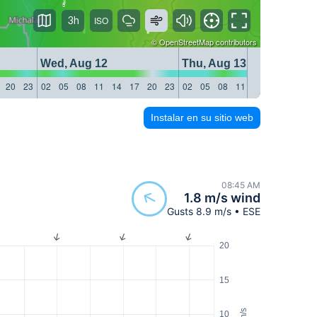
3h
©
OpenStreetMap
contributors
Wed, Aug 12
Thu, Aug 13
20
23
02
05
08
11
14
17
20
23
02
05
08
11
14
17
20
23
Instalar en su sitio web
08:45 AM
1.8 m/s wind
Gusts 8.9 m/s • ESE
20
15
m/s
10