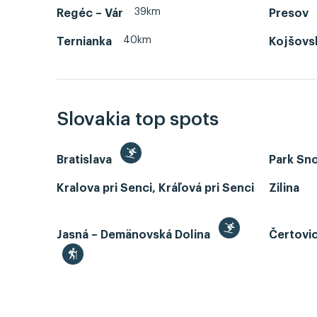
39km
Regéc – Vár
Presov
40km
Ternianka
Kojšovs
Slovakia top spots
Bratislava
Park Sn
Kralova pri Senci, Kráľová pri Senci
Zilina
Jasná – Demänovská Dolina
Čertovi