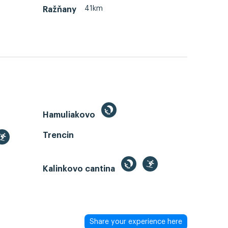
41km
Ražňany
Hamuliakovo
Trencin
Kalinkovo cantina
Share your experience here