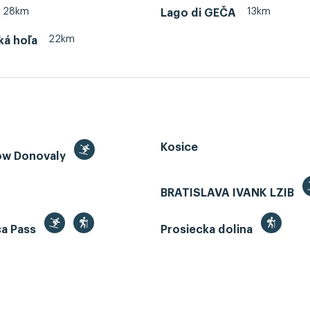
28km
13km
Lago di GEČA
22km
ká hoľa
Kosice
ow Donovaly
BRATISLAVA IVANK LZIB
ca Pass
Prosiecka dolina