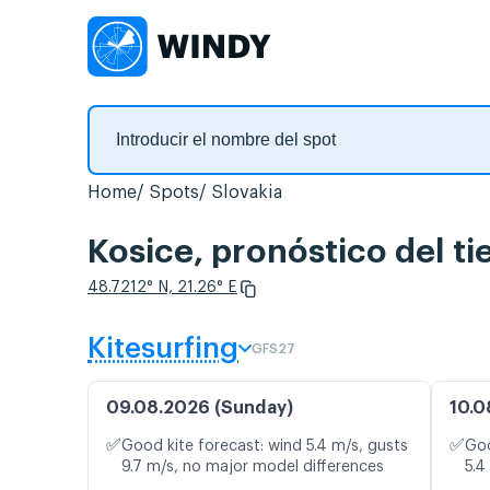
Home
Spots
Slovakia
Kosice, pronóstico del t
48.7212° N, 21.26° E
Kitesurfing
GFS27
09.08.2026 (Sunday)
10.0
✅
✅
Good kite forecast: wind 5.4 m/s, gusts
Goo
9.7 m/s, no major model differences
5.4