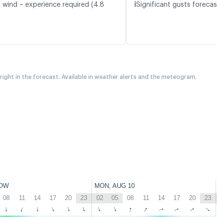
ℹ️
t wind – experience required (4.8
Significant gusts forecas
 right in the forecast. Available in weather alerts and the meteogram.
OW
MON, AUG 10
08
11
14
17
20
23
02
05
08
11
14
17
20
23
↑
↑
↑
↑
↑
↑
↑
↑
↑
↑
↑
↑
↑
↑