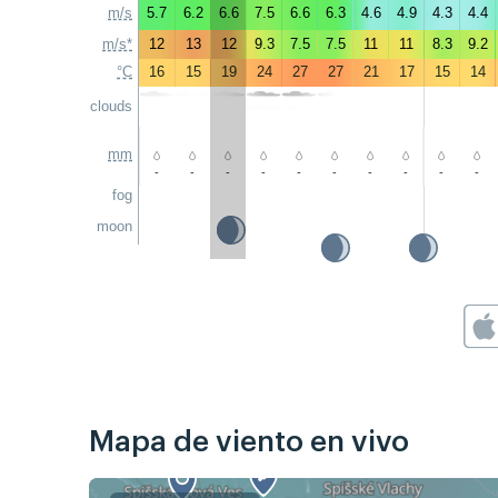
m/s
5.7
6.2
6.6
7.5
6.6
6.3
4.6
4.9
4.3
4.4
m/s*
12
13
12
9.3
7.5
7.5
11
11
8.3
9.2
°C
16
15
19
24
27
27
21
17
15
14
clouds
mm
-
-
-
-
-
-
-
-
-
-
fog
moon
Mapa de viento en vivo