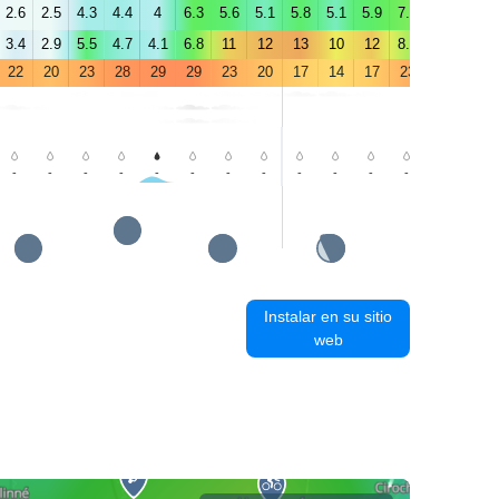
2.6
2.5
4.3
4.4
4
6.3
5.6
5.1
5.8
5.1
5.9
7.1
6.4
6.1
3.4
2.9
5.5
4.7
4.1
6.8
11
12
13
10
12
8.6
7.4
7.4
22
20
23
28
29
29
23
20
17
14
17
23
26
26
-
-
-
-
-
-
-
-
-
-
-
-
-
-
Instalar en su sitio
web