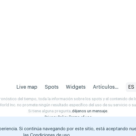
Live map
Spots
Widgets
Artículos...
ES
onóstico del tiempo, toda la información sobre los spots y el contenido de l
orld Inc. no promete ningún resultado específico del uso de su servicio o 
Si tiene alguna pregunta,
déjenos un mensaje
.
Privacy Policy
Terms of use
xperiencia. Si continúa navegando por este sitio, está aceptando nu
las Condiciones de uso
.