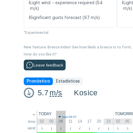
ℹ️
ℹ️
Light wind – experience required (5.4
Ligh
m/s)
m/s)
ℹ️
Significant gusts forecast (9.7 m/s)
*Experimental
New feature: Breeze Index! See how likely a breeze is to form,
How do you like it?
Leave feedback
Pronóstico
Estadísticas
5.7
m/s
Kosice
←
TODAY
TOMORR
now 09:07
02
05
08
11
14
17
20
23
02
05
time
wind
↑
↑
↑
↑
↑
↑
↑
↑
↑
↑