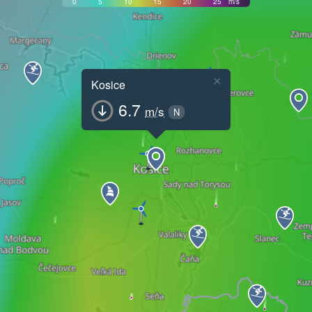
0
5
10
15
20
25
m/s
×
Kosice
6.7
m/s
N