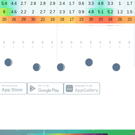
5.4
4.4
2.7
2.9
2.8
2.9
2.4
1.7
0.6
3.3
4.8
3.3
1
1.7
9
4.6
2.2
2
2.7
2.7
2.3
1.7
0.9
4.8
5.1
5.2
1.2
1.5
20
26
29
30
22
19
18
17
23
30
33
34
26
23
-
-
-
-
-
-
-
-
-
-
-
-
-
-