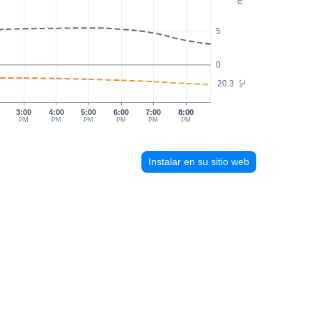
5
0
20.3
°C
3:00
4:00
5:00
6:00
7:00
8:00
PM
PM
PM
PM
PM
PM
Instalar en su sitio web