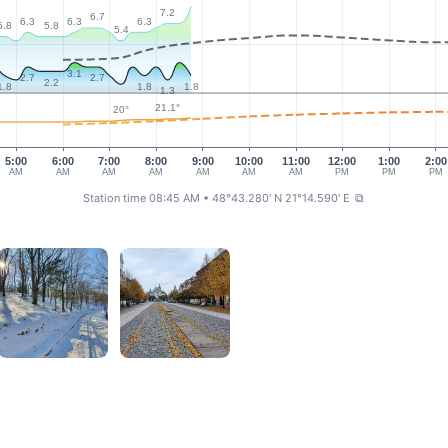
7.2
6.7
6.3
6.3
6.3
5.8
5.8
5.4
3.1
2.7
2.7
2.2
1.8
1.8
1.8
1.3
21.1°
20°
5:00
6:00
7:00
8:00
9:00
10:00
11:00
12:00
1:00
2:00
AM
AM
AM
AM
AM
AM
AM
PM
PM
PM
Station time 08:45 AM
• 48°43.280' N 21°14.590' E
⧉