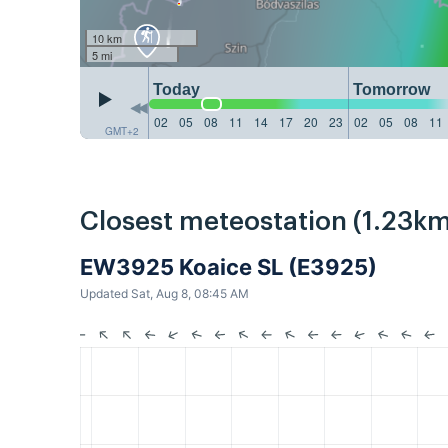
10 km
5 mi
Today
Tomorrow
02
05
08
11
14
17
20
23
02
05
08
11
GMT+2
Closest meteostation (1.23km
EW3925 Koaice SL (E3925)
Updated Sat, Aug 8, 08:45 AM