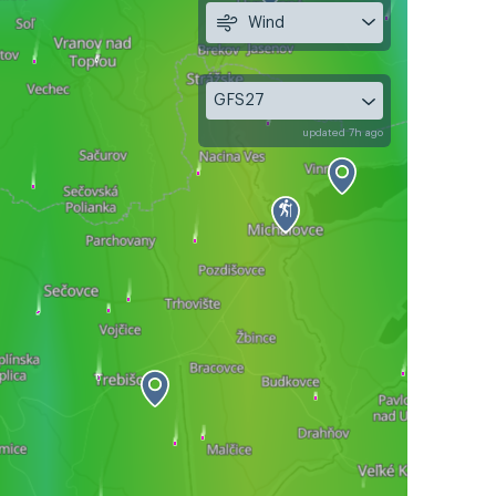
Wind
GFS27
updated 7h ago