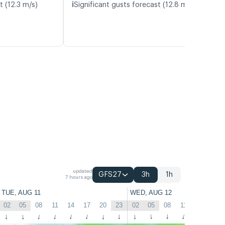
ℹ️
t (12.3 m/s)
Significant gusts forecast (12.8 m/s)
updated
GFS27
3h
1h
7 hours ago
TUE, AUG 11
WED, AUG 12
02
05
08
11
14
17
20
23
02
05
08
11
14
17
↑
↑
↑
↑
↑
↑
↑
↑
↑
↑
↑
↑
↑
↑