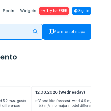
Spots
Widgets
Try for FREE
Sign in
Abrir en el mapa
iento
12.08.2026 (Wednesday)
✅
d 5.2 m/s, gusts
Good kite forecast: wind 4.9 m/s, gusts
l differences
5.3 m/s, no major model differences