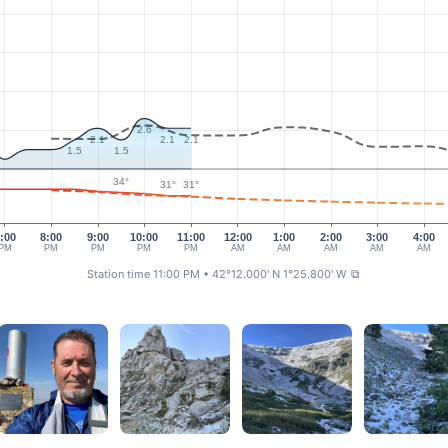
2.6
2.1
2.1
2.1
1.5
1.5
34°
31°
31°
:00
8:00
9:00
10:00
11:00
12:00
1:00
2:00
3:00
4:00
PM
PM
PM
PM
PM
AM
AM
AM
AM
AM
Station time 11:00 PM
• 42°12.000' N 1°25.800' W
⧉