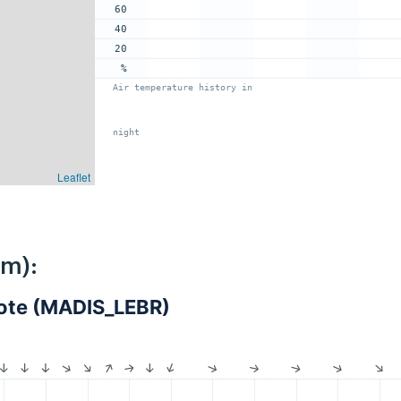
60
40
20
%
Air temperature history in
night
Leaflet
km):
cote (MADIS_LEBR)