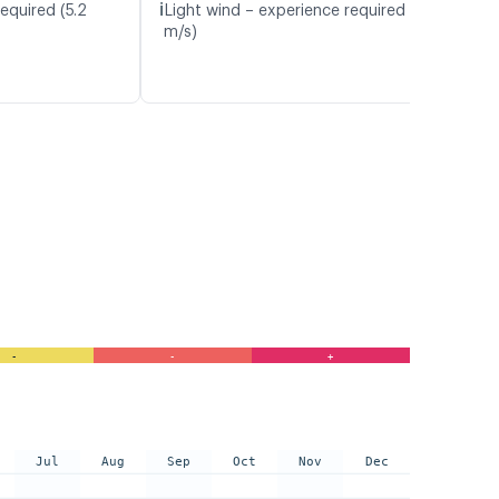
ℹ️
equired (5.2
Light wind – experience required (4.9
m/s)
-
-
+
Jul
Aug
Sep
Oct
Nov
Dec