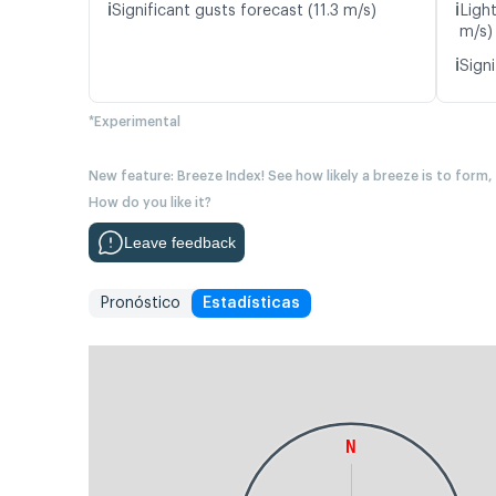
ℹ️
ℹ️
Significant gusts forecast (11.3 m/s)
Ligh
m/s)
ℹ️
Signi
*Experimental
New feature: Breeze Index! See how likely a breeze is to form,
How do you like it?
Leave feedback
Pronóstico
Estadísticas
N