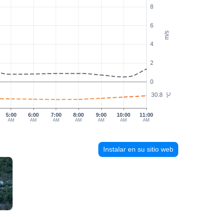
8
6
m/s
4
2
0
30.8
°C
5:00
6:00
7:00
8:00
9:00
10:00
11:00
AM
AM
AM
AM
AM
AM
AM
Instalar en su sitio web