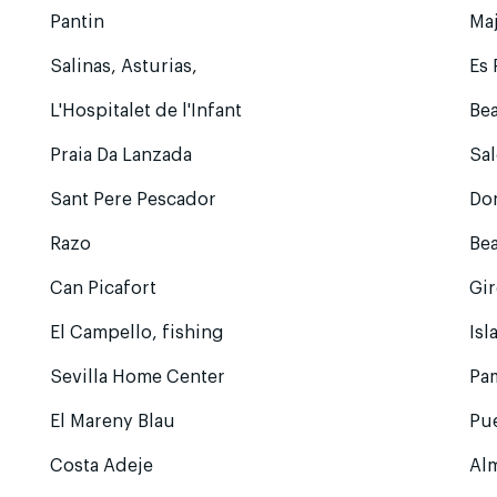
Pantin
Ma
Salinas, Asturias,
Es 
L'Hospitalet de l'Infant
Bea
Praia Da Lanzada
Sa
Sant Pere Pescador
Do
Razo
Be
Can Picafort
Gi
El Campello, fishing
Isl
Sevilla Home Center
Pa
El Mareny Blau
Pue
Costa Adeje
Al