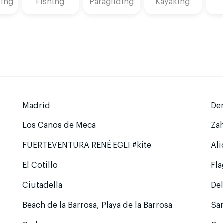
fing
Fishing
Paragliding
Kayaking
Madrid
De
Los Canos de Meca
Zah
FUERTEVENTURA RENÉ EGLI #kite
Ali
El Cotillo
Fl
Ciutadella
Del
Beach de la Barrosa, Playa de la Barrosa
San