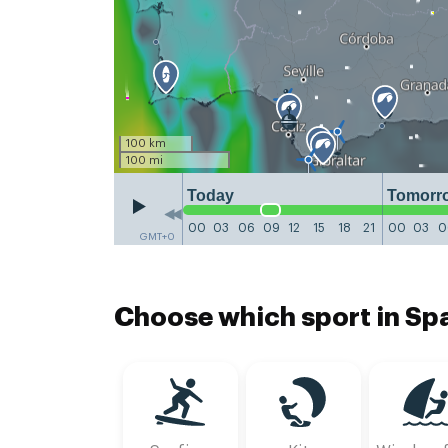
100 km
100 mi
Today
Tomorr
00
03
06
09
12
15
18
21
00
03
0
GMT+0
Choose which sport in Spa