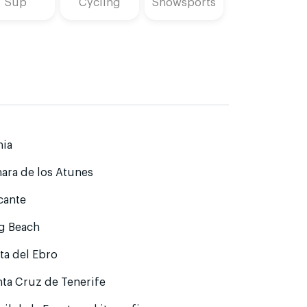
Sup
Cycling
Snowsports
nia
ara de los Atunes
cante
ag Beach
ta del Ebro
ta Cruz de Tenerife