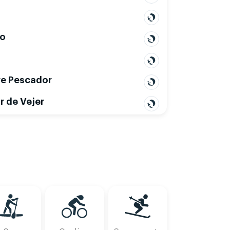
jo
re Pescador
Tue, Aug 11
Wed, Aug 12
r de Vejer
2
15
18
21
00
03
06
09
12
15
18
21
00
03
06
09
12
15