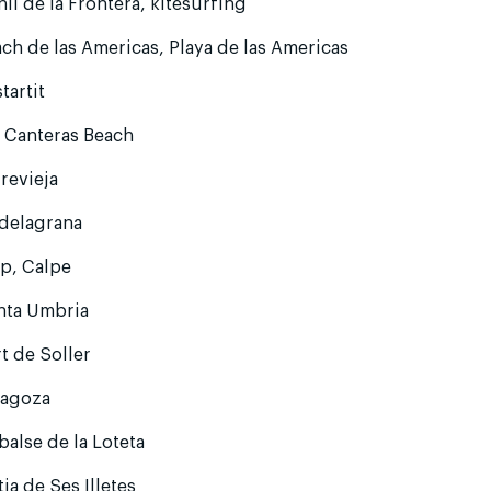
il de la Frontera, kitesurfing
ch de las Americas, Playa de las Americas
startit
 Canteras Beach
revieja
ldelagrana
p, Calpe
nta Umbria
t de Soller
ragoza
alse de la Loteta
tja de Ses Illetes