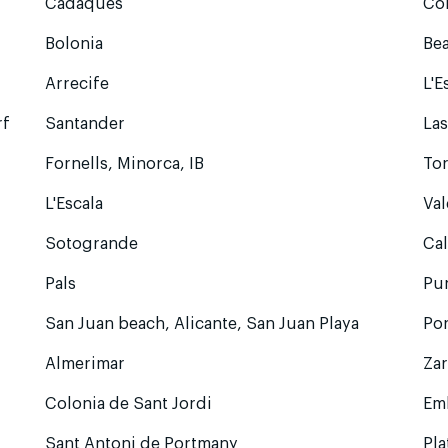
Cadaques
Con
Bolonia
Bea
Arrecife
L'E
rf
Santander
Las
Fornells, Minorca, IB
Tor
L'Escala
Va
Sotogrande
Cal
Pals
Pu
San Juan beach, Alicante, San Juan Playa
Por
Almerimar
Za
Colonia de Sant Jordi
Emb
Sant Antoni de Portmany
Pla