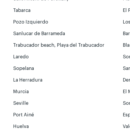
Tabarca
El 
Pozo Izquierdo
Los
Sanlucar de Barrameda
Ba
Trabucador beach, Playa del Trabucador
Bla
Laredo
So
Sopelana
Sa
La Herradura
Den
Murcia
El
Seville
So
Port Ainé
Es
Huelva
Va