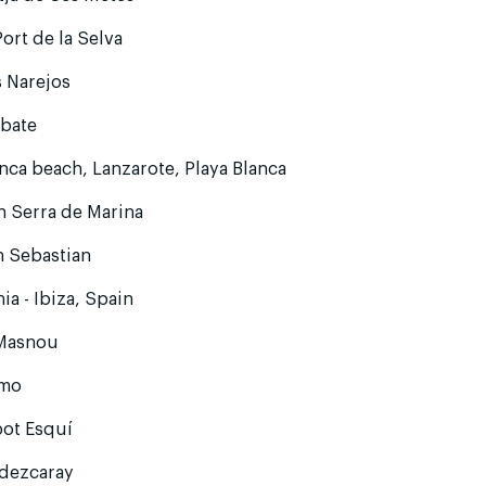
Port de la Selva
 Narejos
rbate
nca beach, Lanzarote, Playa Blanca
n Serra de Marina
n Sebastian
ia - Ibiza, Spain
 Masnou
mo
pot Esquí
ldezcaray