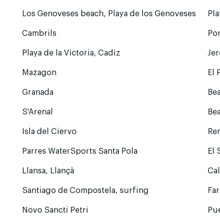
Los Genoveses beach, Playa de los Genoveses
Pla
Cambrils
Por
Playa de la Victoria, Cadiz
Jer
Mazagon
El 
×
Granada
Bea
1, 1
5.9
m/s
SSE
S'Arenal
Be
Isla del Ciervo
Ren
Parres WaterSports Santa Pola
El 
Llansa, Llançà
Ca
Santiago de Compostela, surfing
Far
Novo Sancti Petri
Pu