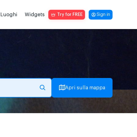
Luoghi
Widgets
Try for FREE
Sign in
Apri sulla mappa