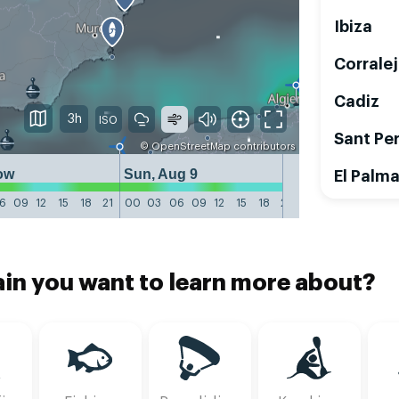
Ibiza
Corrale
Cadiz
3h
Sant Pe
©
OpenStreetMap
contributors
ow
Sun, Aug 9
Mon, Aug 10
El Palma
6
09
12
15
18
21
00
03
06
09
12
15
18
21
00
03
06
09
1
in you want to learn more about?