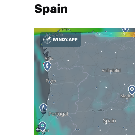
Spain
0
5
10