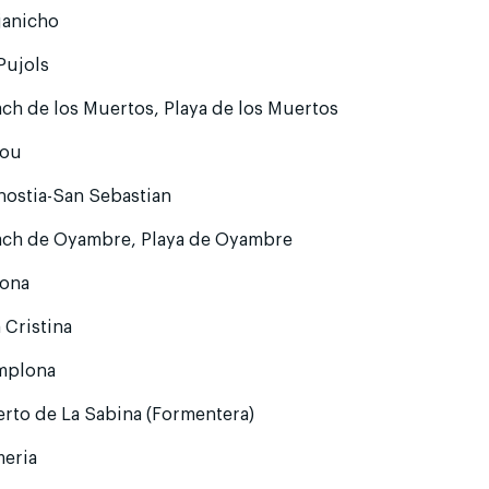
janicho
Pujols
ch de los Muertos, Playa de los Muertos
lou
nostia-San Sebastian
ach de Oyambre, Playa de Oyambre
rona
a Cristina
mplona
rto de La Sabina (Formentera)
meria