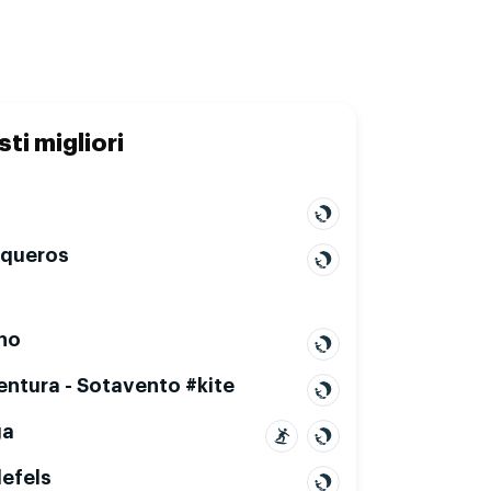
sti migliori
queros
no
entura - Sotavento #kite
ga
defels