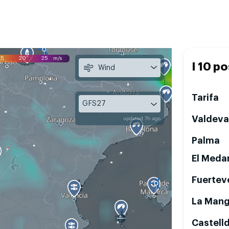
15
20
25
m/s
I 10 po
Wind
Tarifa
GFS27
Valdeva
updated 7h ago
Palma
El Meda
Fuertev
La Man
Castell