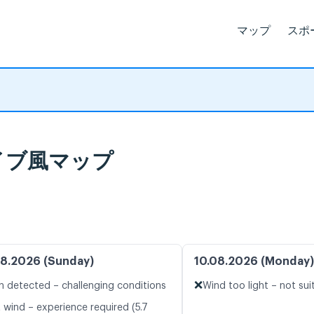
マップ
スポ
とライブ風マップ
8.2026 (Sunday)
10.08.2026 (Monday)
❌
n detected – challenging conditions
Wind too light – not suit
 wind – experience required (5.7