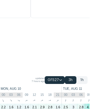
updated
GFS27
3h
1h
7 hours ago
MON, AUG 10
TUE, AUG 11
00
03
06
09
12
15
18
21
00
03
06
09
12
15
↑
↑
↑
↑
↑
↑
↑
↑
↑
↑
↑
↑
↑
↑
2.2
1.6
1.2
1.6
2.1
2.9
2.8
1.6
2.5
3
2.8
4.6
5.9
5