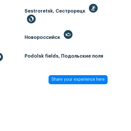
Sestroretsk, Сестрорецк
Новороссийск
Podolsk fields, Подольские поля
Share your experience here