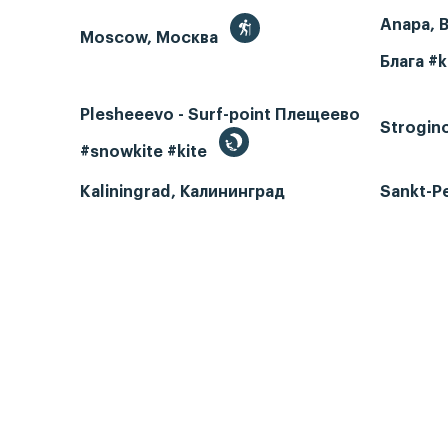
Anapa, 
Moscow, Москва
Блага #k
Plesheeevo - Surf-point Плещеево
Strogin
#snowkite #kite
Kaliningrad, Калининград
Sankt-P