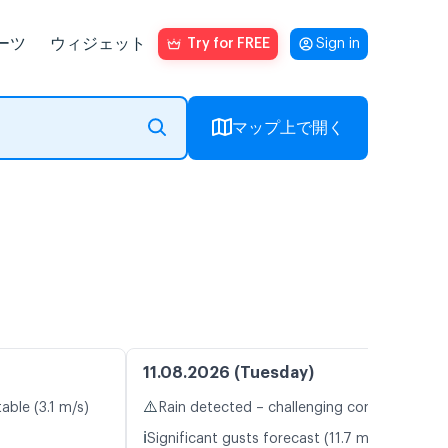
ーツ
ウィジェット
Try for FREE
Sign in
マップ上で開く
11.08.2026 (Tuesday)
⚠️
able (3.1 m/s)
Rain detected – challenging conditions
ℹ️
Significant gusts forecast (11.7 m/s)