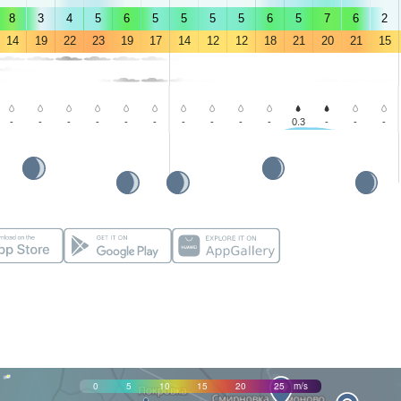
8
3
4
5
6
5
5
5
5
6
5
7
6
2
14
19
22
23
19
17
14
12
12
18
21
20
21
15
-
-
-
-
-
-
-
-
-
-
0.3
-
-
-
0
5
10
15
20
25
m/s