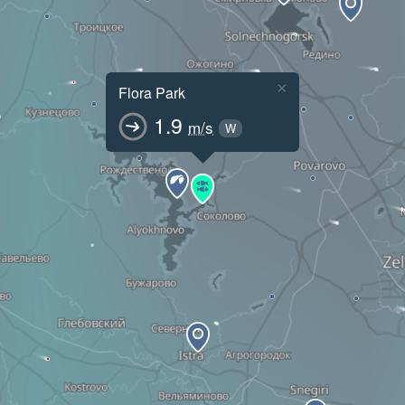
×
Flora Park
1.9
m/s
W