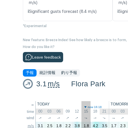
m/s)
m/s)
ℹ️
ℹ️
Significant gusts forecast (8.4 m/s)
Signi
*Experimental
New feature: Breeze Index! See how likely a breeze is to form,
How do you like it?
Leave feedback
予報
統計情報
釣り予報
3.1
m/s
Flora Park
←
TODAY
TOMORR
now 16:18
00
03
06
09
12
15
18
21
00
03
time
↑
wind
↑
↑
↑
↑
↑
↑
↑
↑
↑
m/s
3.1
2.5
1.8
2.2
3.8
1.8
4.2
3.5
1.7
2.3