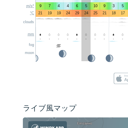
m/s*
9
7
4
4
6
5
10
9
3
5
°C
21
19
19
24
29
24
25
21
18
17
clouds
mm
-
-
-
-
-
-
-
-
-
-
fog
moon
ライブ風マップ