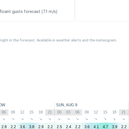
ficant gusts forecast (7.1 m/s)
 right in the forecast. Available in weather alerts and the meteogram.
OW
SUN, AUG 9
06
09
12
15
18
21
00
03
06
09
12
15
18
21
↑
↑
↑
↑
↑
↑
↑
↑
↑
↑
↑
↑
↑
↑
2.8
2.2
3.6
3.8
2.9
2.2
2.5
2.4
2.2
3.6
4.1
4.7
3.9
2.2