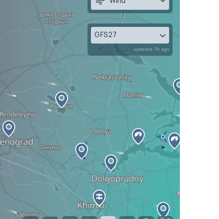
Wind
GFS27
updated 7h ago