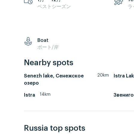
ベストシーズン
ラ
Boat
ボート/岸
Nearby spots
20km
Senezh lake, Сенежское
Istra La
озеро
14km
Istra
Звениг
Russia top spots