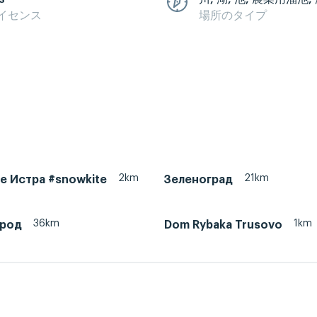
イセンス
場所のタイプ
2km
21km
ke Истра #snowkite
Зеленоград
36km
1km
ород
Dom Rybaka Trusovo