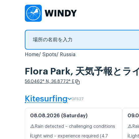
Home
Spots
Russia
Flora Park, 天気予報
56.0462° N, 36.8772° E
Kitesurfing
GFS27
08.08.2026 (Saturday)
09.0
⚠️
⚠️
Rain detected – challenging conditions
Rai
ℹ️
ℹ️
Light wind – experience required (4.7
Light