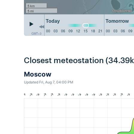
5 km
5 mi
Today
Tomorrow
00
03
06
09
12
15
18
21
00
03
06
09
GMT+3
Closest meteostation (34.39
Moscow
Updated Fri, Aug 7, 04:00 PM