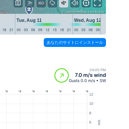
3h
©
OpenStreetMap
contributors
Tue, Aug 11
Wed, Aug 12
18
21
00
03
06
09
12
15
18
21
00
03
06
09
12
15
18
21
あなたのサイトにインストール
04:00 PM
7.0 m/s wind
Gusts 0.0 m/s • SW
12
10
8
m/s
6