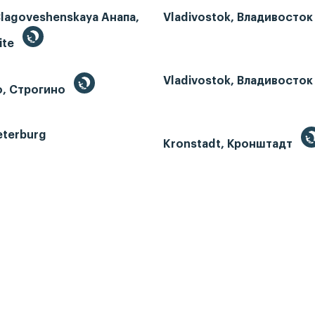
Blagoveshenskaya Анапа,
Vladivostok, Владивосток
ite
Vladivostok, Владивосток
o, Строгино
eterburg
Kronstadt, Кронштадт