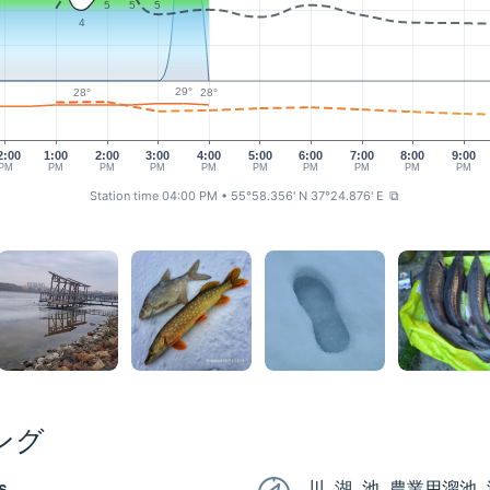
5
5
5
4
29°
28°
28°
2:00
1:00
2:00
3:00
4:00
5:00
6:00
7:00
8:00
9:00
PM
PM
PM
PM
PM
PM
PM
PM
PM
PM
Station time 04:00 PM
• 55°58.356' N 37°24.876' E
⧉
ング
s
川, 湖, 池, 農業用溜池,