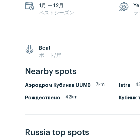
1月 — 12月
Ye
ベストシーズン
ラ
Boat
ボート/岸
Nearby spots
7km
4
Аэродром Кубинка UUMB
Istra
42km
Рождествено
Кубинк 
Russia top spots