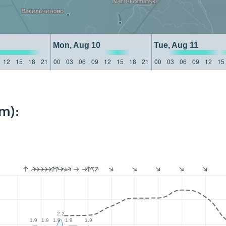
Mon, Aug 10
Tue, Aug 11
12
15
18
21
00
03
06
09
12
15
18
21
00
03
06
09
12
15
m):
2.2
1.9
1.9
1.9
1.9
1.9