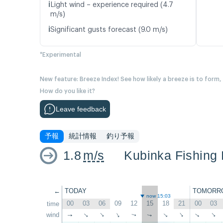
ℹ️
Light wind – experience required (4.7
m/s)
ℹ️
Significant gusts forecast (9.0 m/s)
*Experimental
New feature: Breeze Index! See how likely a breeze is to form,
How do you like it?
Leave feedback
予報
統計情報
釣り予報
1.8
m/s
Kubinka Fishing 
←
TODAY
TOMORR
now 15:03
00
03
06
09
12
15
18
21
00
03
time
wind
↑
↑
↑
↑
↑
↑
↑
↑
↑
↑