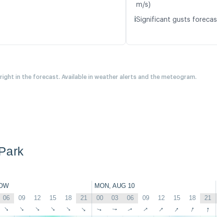
m/s)
ℹ️
Significant gusts forecas
 right in the forecast. Available in weather alerts and the meteogram.
Park
OW
MON, AUG 10
06
09
12
15
18
21
00
03
06
09
12
15
18
21
↑
↑
↑
↑
↑
↑
↑
↑
↑
↑
↑
↑
↑
↑