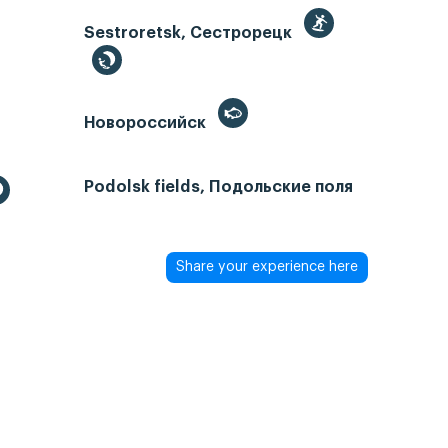
Sestroretsk, Сестрорецк
Новороссийск
Podolsk fields, Подольские поля
Share your experience here