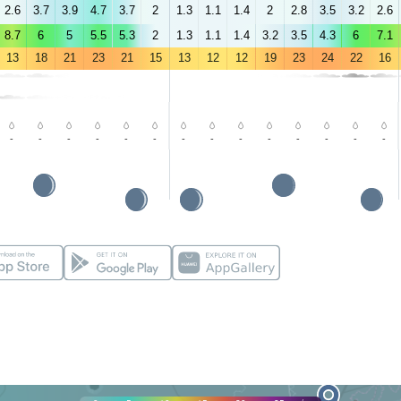
2.6
3.7
3.9
4.7
3.7
2
1.3
1.1
1.4
2
2.8
3.5
3.2
2.6
8.7
6
5
5.5
5.3
2
1.3
1.1
1.4
3.2
3.5
4.3
6
7.1
13
18
21
23
21
15
13
12
12
19
23
24
22
16
-
-
-
-
-
-
-
-
-
-
-
-
-
-