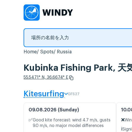
Home
Spots
Russia
Kubinka Fishing Pa
55.5471° N, 36.6674° E
Kitesurfing
GFS27
09.08.2026 (Sunday)
10.0
✅
❌
Good kite forecast: wind 4.7 m/s, gusts
Win
9.0 m/s, no major model differences
ℹ️
Signi