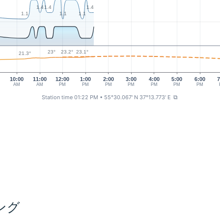
1.4
1.4
1.4
1.1
1.1
1.1
23.2°
23.1°
23°
21.3°
10:00
11:00
12:00
1:00
2:00
3:00
4:00
5:00
6:00
7
AM
AM
PM
PM
PM
PM
PM
PM
PM
Station time 01:22 PM
• 55°30.067' N 37°13.773' E
⧉
ング