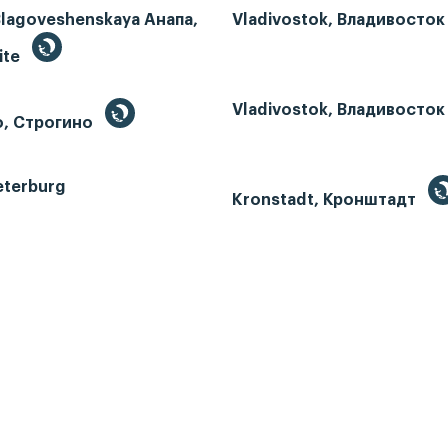
Blagoveshenskaya Анапа,
Vladivostok, Владивосток
ite
Vladivostok, Владивосток
o, Строгино
eterburg
Kronstadt, Кронштадт