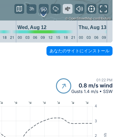
3h
©
OpenStreetMap
contributors
Wed, Aug 12
Thu, Aug 13
18
21
00
03
06
09
12
15
18
21
00
03
06
09
12
15
18
21
あなたのサイトにインストール
01:22 PM
0.8 m/s wind
Gusts 1.4 m/s • SSW
4
3
m/s
2