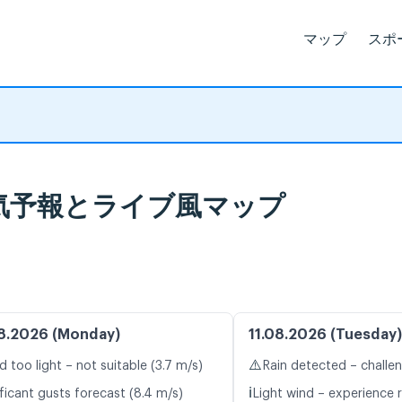
マップ
スポ
rk, 天気予報とライブ風マップ
8.2026 (Monday)
11.08.2026 (Tuesday)
⚠️
d too light – not suitable (3.7 m/s)
Rain detected – challe
ℹ️
ficant gusts forecast (8.4 m/s)
Light wind – experience r