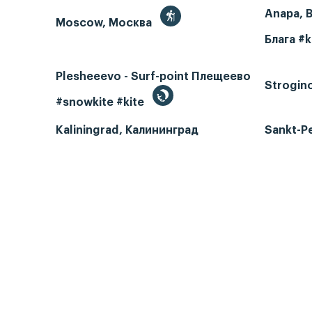
Anapa, 
Moscow, Москва
Блага #k
Plesheeevo - Surf-point Плещеево
Strogin
#snowkite #kite
Kaliningrad, Калининград
Sankt-P