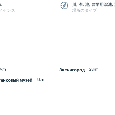
s
川, 湖, 池, 農業用溜池,
イセンス
場所のタイプ
3km
23km
Звенигород
4km
танковый музей