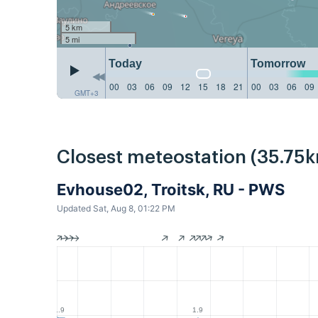
5 km
5 mi
Today
Tomorrow
00
03
06
09
12
15
18
21
00
03
06
09
GMT+3
Closest meteostation (35.75k
Evhouse02, Troitsk, RU - PWS
Updated Sat, Aug 8, 01:22 PM
1.9
1.9