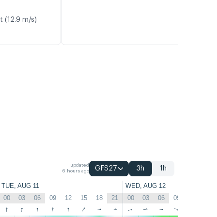
t (12.9 m/s)
updated
GFS27
3h
1h
6 hours ago
TUE, AUG 11
WED, AUG 12
00
03
06
09
12
15
18
21
00
03
06
09
12
15
↑
↑
↑
↑
↑
↑
↑
↑
↑
↑
↑
↑
↑
↑