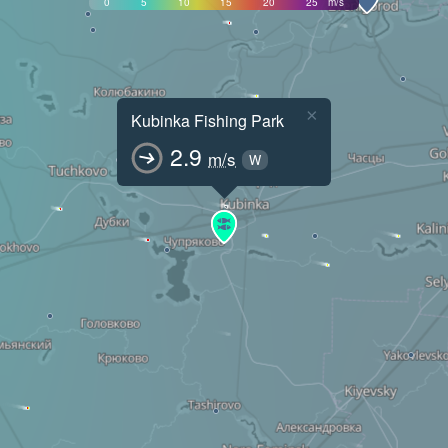
0
5
10
15
20
25
m/s
×
Kubinka Fishing Park
2.9
m/s
W