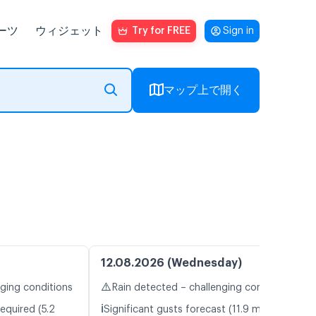
ーツ
ウィジェット
Try for FREE
Sign in
マップ上で開く
12.08.2026 (Wednesday)
⚠️
nging conditions
Rain detected – challenging conditions
ℹ️
equired (5.2
Significant gusts forecast (11.9 m/s)