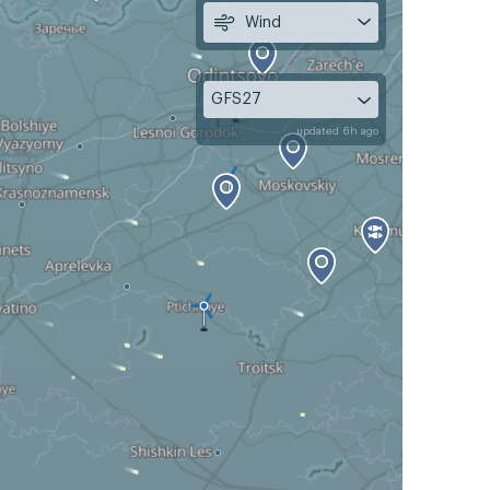
Wind
GFS27
updated 6h ago