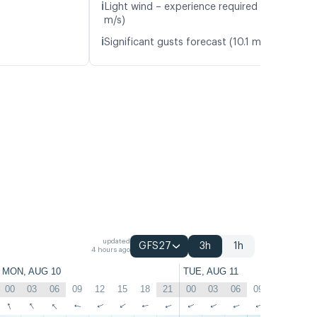
ℹ️
Light wind – experience required (5.3
m/s)
ℹ️
Significant gusts forecast (10.1 m/s)
updated
GFS27
3h
1h
4 hours ago
MON, AUG 10
TUE, AUG 11
00
03
06
09
12
15
18
21
00
03
06
09
12
15
↑
↑
↑
↑
↑
↑
↑
↑
↑
↑
↑
↑
↑
↑