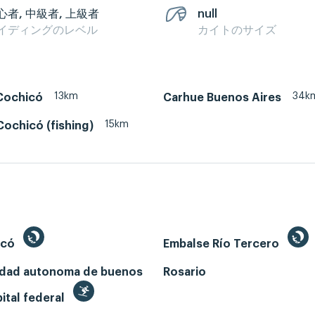
心者, 中級者, 上級者
null
イディングのレベル
カイトのサイズ
13km
34k
Cochicó
Carhue Buenos Aires
15km
ochicó (fishing)
ecó
Embalse Río Tercero
udad autonoma de buenos
Rosario
pital federal