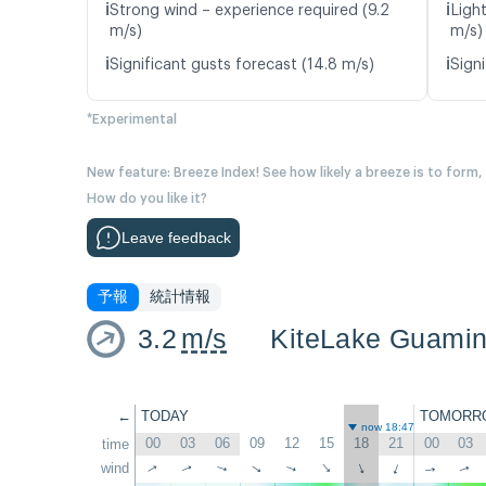
ℹ️
ℹ️
Strong wind – experience required (9.2
Ligh
m/s)
m/s)
ℹ️
ℹ️
Significant gusts forecast (14.8 m/s)
Signi
*Experimental
New feature: Breeze Index! See how likely a breeze is to form,
How do you like it?
Leave feedback
予報
統計情報
3.2
m/s
KiteLake Guamin
←
TODAY
TOMORR
now 18:47
00
03
06
09
12
15
18
21
00
03
time
wind
↑
↑
↑
↑
↑
↑
↑
↑
↑
↑