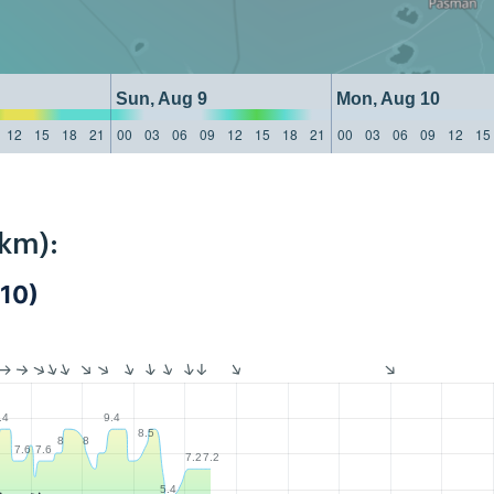
Sun, Aug 9
Mon, Aug 10
12
15
18
21
00
03
06
09
12
15
18
21
00
03
06
09
12
15
6km):
10)
.4
9.4
8.5
8
8
7.6
7.6
7.2
7.2
5.4