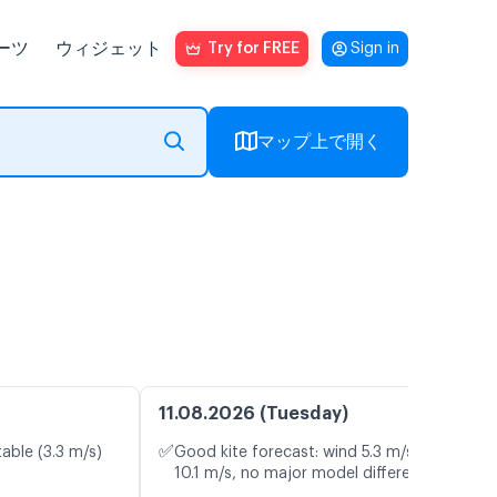
ーツ
ウィジェット
Try for FREE
Sign in
マップ上で開く
11.08.2026 (Tuesday)
✅
table (3.3 m/s)
Good kite forecast: wind 5.3 m/s, gusts
10.1 m/s, no major model differences