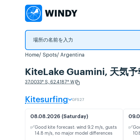
Home
Spots
Argentina
KiteLake Guamini,
37.0033° S, 62.4187° W
Kitesurfing
GFS27
08.08.2026 (Saturday)
09.0
✅
✅
Good kite forecast: wind 9.2 m/s, gusts
Goo
14.8 m/s, no major model differences
10.