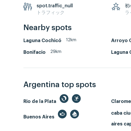
spot.traffic_null
初
トラフィック
ラ
Nearby spots
12km
Laguna Cochicó
Arroyo 
29km
Bonifacio
Laguna C
Argentina top spots
Rio de la Plata
Clarom
caba ci
Buenos Aires
aires ca