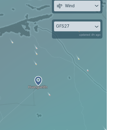
Wind
GFS27
updated 4h ago