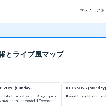
マップ
スポ
 天気予報とライブ風マップ
8.2026 (Sunday)
10.08.2026 (Monday)
❌
d kite forecast: wind 5.8 m/s, gusts
Wind too light – not sui
8 m/s, no major model differences