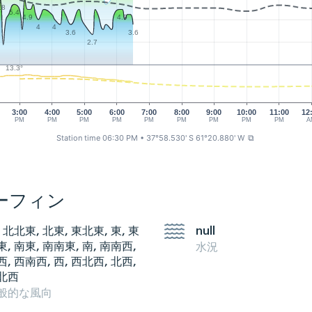
.8
5.4
4.9
4.9
4
4
3.6
3.6
2.7
13.3°
3:00
4:00
5:00
6:00
7:00
8:00
9:00
10:00
11:00
12
PM
PM
PM
PM
PM
PM
PM
PM
PM
A
Station time 06:30 PM
• 37°58.530' S 61°20.880' W
⧉
ーフィン
, 北北東, 北東, 東北東, 東, 東
null
東, 南東, 南南東, 南, 南南西,
水況
西, 西南西, 西, 西北西, 北西,
北西
般的な風向