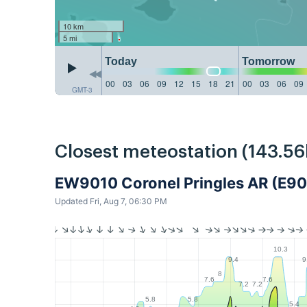
10 km
5 mi
Today
Tomorrow
00
03
06
09
12
15
18
21
00
03
06
09
GMT-3
Closest meteostation (143.5
EW9010 Coronel Pringles AR (E90
Updated Fri, Aug 7, 06:30 PM
10.3
9.4
9
8
7.6
7.6
7.2
7.2
5.8
5.8
5.4