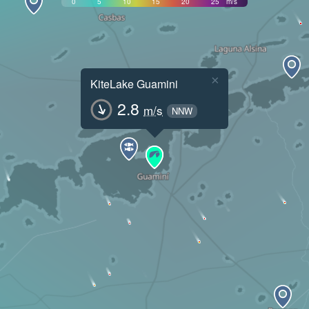
0
5
10
15
20
25
m/s
×
KiteLake Guamini
2.8
m/s
NNW