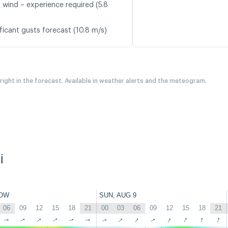
t wind – experience required (5.8
ficant gusts forecast (10.8 m/s)
 right in the forecast. Available in weather alerts and the meteogram.
i
OW
SUN, AUG 9
06
09
12
15
18
21
00
03
06
09
12
15
18
21
↑
↑
↑
↑
↑
↑
↑
↑
↑
↑
↑
↑
↑
↑