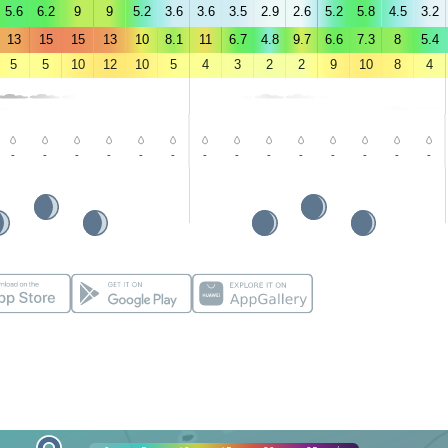
5.6
6.2
9
9
5.2
3.6
3.6
3.5
2.9
2.6
5.2
5.8
4.5
3.2
13
15
15
13
10
8.1
11
6.7
4.8
9.7
6.6
7.3
8
5.4
5
5
10
12
10
5
4
3
2
2
9
10
8
4
-
-
-
-
-
-
-
-
-
-
-
-
-
-