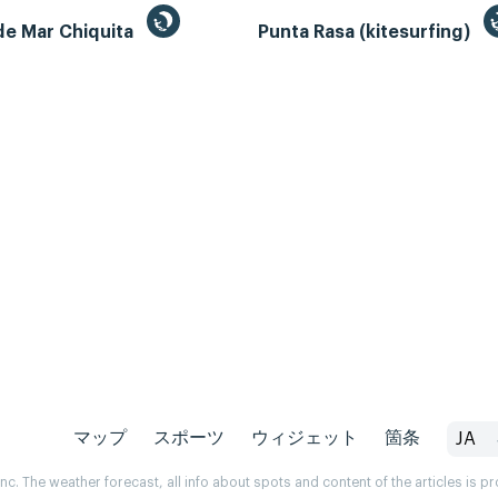
de Mar Chiquita
Punta Rasa (kitesurfing)
マップ
スポーツ
ウィジェット
箇条
JA
. The weather forecast, all info about spots and content of the articles is 