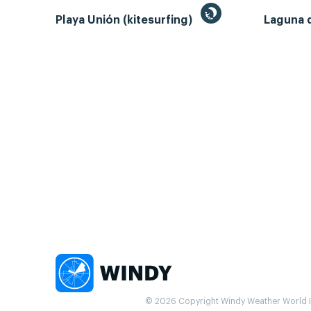
Playa Unión (kitesurfing)
Laguna 
© 2026 Copyright Windy Weather World Inc