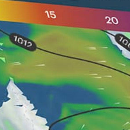
Deniz yatağı
Resif kırılması
Kırılma türü
Tüm gelgitler
En iyi gelgit
43497
Dalga yüksekliği
G
Uygun şişme
Kalabalık
Trafik
Nearby spots
11km
Kuta Beach, Pantai Kuta