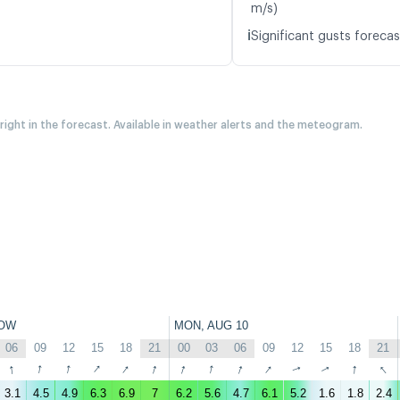
m/s)
ℹ️
Significant gusts forecas
 right in the forecast. Available in weather alerts and the meteogram.
OW
MON, AUG 10
06
09
12
15
18
21
00
03
06
09
12
15
18
21
↑
↑
↑
↑
↑
↑
↑
↑
↑
↑
↑
↑
↑
↑
3.1
4.5
4.9
6.3
6.9
7
6.2
5.6
4.7
6.1
5.2
1.6
1.8
2.4