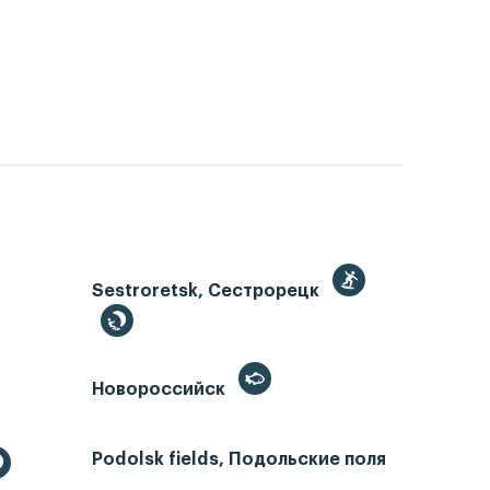
Sestroretsk, Сестрорецк
Новороссийск
Podolsk fields, Подольские поля