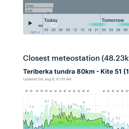
5 km
3 mi
Today
Tomorrow
00
03
06
09
12
15
18
21
00
03
06
09
GMT+3
Closest meteostation (48.23
Teriberka tundra 80km - Kite 51 (
Updated Sat, Aug 8, 01:35 AM
8.2
8
8
7.6
7.3
7.2
7.2
7
6.8
6.8
6.3
6.1
6
6
6.5
5.2
6.3
5
5
6
5.8
5.6
5.4
4
4.8
4.6