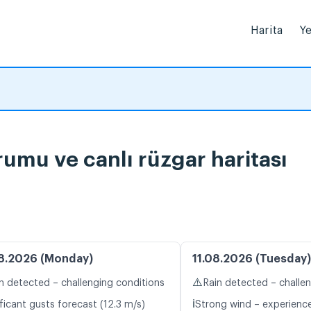
Harita
Ye
rumu ve canlı rüzgar haritası
8.2026 (Monday)
11.08.2026 (Tuesday)
⚠️
n detected – challenging conditions
Rain detected – challe
ℹ️
ficant gusts forecast (12.3 m/s)
Strong wind – experience