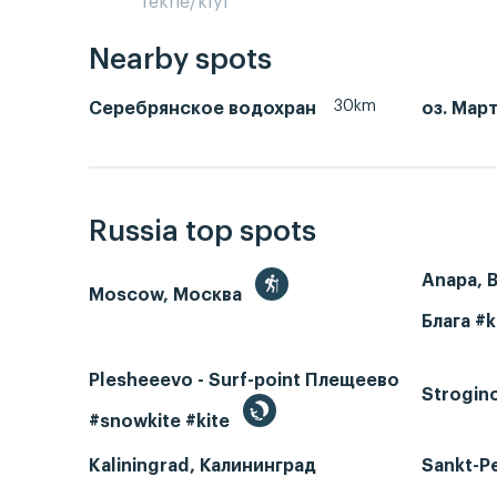
Tekne/kıyı
Nearby spots
30km
Серебрянское водохран
оз. Мар
Russia top spots
Anapa, 
Moscow, Москва
Блага #k
Plesheeevo - Surf-point Плещеево
Strogin
#snowkite #kite
Kaliningrad, Калининград
Sankt-P