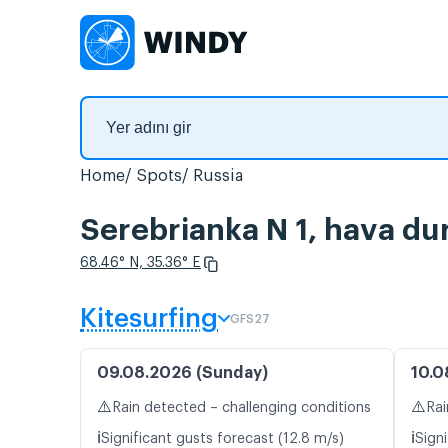
Home
Spots
Russia
Serebrianka N 1, hava du
68.46° N, 35.36° E
Kitesurfing
GFS27
09.08.2026 (Sunday)
10.0
⚠️
⚠️
Rain detected – challenging conditions
Rai
ℹ️
ℹ️
Significant gusts forecast (12.8 m/s)
Signi