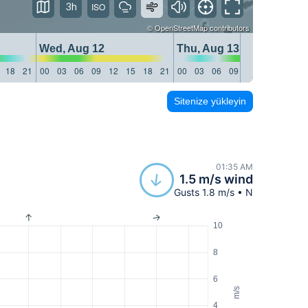
3h
©
OpenStreetMap
contributors
Wed, Aug 12
Thu, Aug 13
18
21
00
03
06
09
12
15
18
21
00
03
06
09
12
15
18
21
Sitenize yükleyin
01:35 AM
1.5 m/s wind
Gusts 1.8 m/s • N
10
8
6
m/s
4