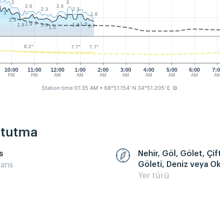
3
3
2.6
2.6
2.3
2.3
3
1.8
2.3
2
1.9
1.9
1.8
1.8
1.8
1.7
1.5
8.2°
7.7°
7.7°
10:00
11:00
12:00
1:00
2:00
3:00
4:00
5:00
6:00
7:
PM
PM
AM
AM
AM
AM
AM
AM
AM
A
Station time 01:35 AM
• 68°51.154' N 34°51.205' E
⧉
k tutma
s
Nehir, Göl, Gölet, Çift
Göleti, Deniz veya O
sans
Yer türü