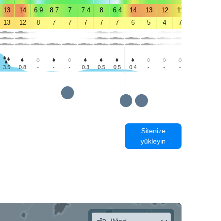
13
14
6.9
8.7
7
7.4
8
6.4
14
13
12
11
9.8
9.2
13
12
8
7
7
7
7
7
6
5
4
7
9
10
3.5
0.8
-
-
-
0.3
0.5
0.5
0.4
-
-
-
-
-
Sitenize
yükleyin