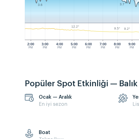
4
3.7
3.6
12.2°
9.5°
9.2°
2:00
3:00
4:00
5:00
6:00
7:00
8:00
9:00
PM
PM
PM
PM
PM
PM
PM
PM
Popüler Spot Etkinliği — Balı
Ocak — Aralık
Ye
En iyi sezon
Li
Boat