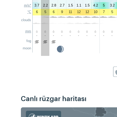
m/s*
3.7
2.2
2.8
2.7
1.5
1.1
1.5
4.2
5
3.2
°C
6
5
6
9
11
12
12
10
7
5
clouds
mm
-
-
-
-
-
-
-
-
-
-
fog
moon
Canlı rüzgar haritası