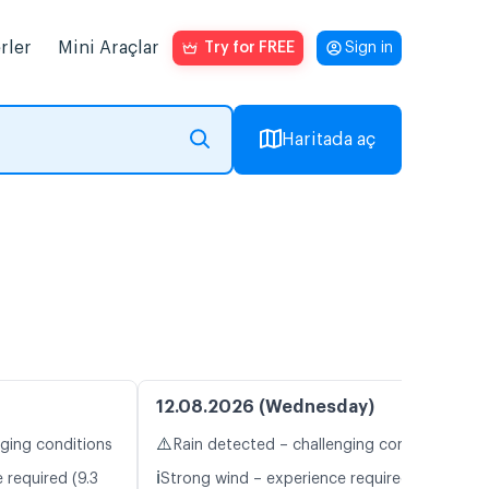
rler
Mini Araçlar
Try for FREE
Sign in
Haritada aç
12.08.2026 (Wednesday)
⚠️
nging conditions
Rain detected – challenging conditions
ℹ️
 required (9.3
Strong wind – experience required (10.2