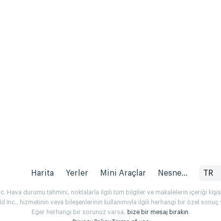
Harita
Yerler
Mini Araçlar
Nesne...
TR
 Hava durumu tahmini, noktalarla ilgili tüm bilgiler ve makalelerin içeriği kişise
Inc., hizmetinin veya bileşenlerinin kullanımıyla ilgili herhangi bir özel son
Eğer herhangi bir sorunuz varsa,
bize bir mesaj bırakın
.