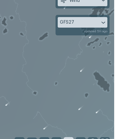
Wind
GFS27
updated 5h ago