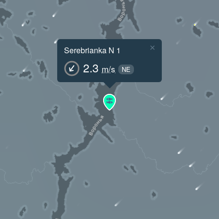
×
Serebrianka N 1
2.3
m/s
NE