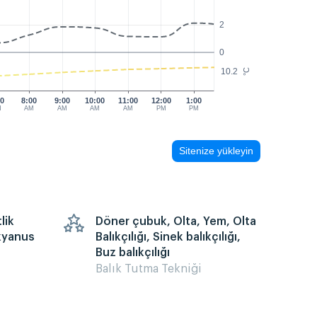
2
0
10.2
°C
00
8:00
9:00
10:00
11:00
12:00
1:00
M
AM
AM
AM
AM
PM
PM
Sitenize yükleyin
lik
Döner çubuk, Olta, Yem, Olta
kyanus
Balıkçılığı, Sinek balıkçılığı,
Buz balıkçılığı
Balık Tutma Tekniği