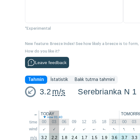
*Experimental
New feature: Breeze Index! See how likely a breeze is to form,
How do you like it?
Leave feedback
Tahmin
İstatistik
Balık tutma tahmini
3.2
m/s
Serebrianka N 1
←
TODAY
TOMORR
now 01:40
00
03
06
09
12
15
18
21
00
03
time
↑
↑
↑
wind
↑
↑
↑
↑
↑
↑
↑
m/s
3.2
2.2
1.8
2.4
1.7
1.5
1.9
3.6
3.7
3.3