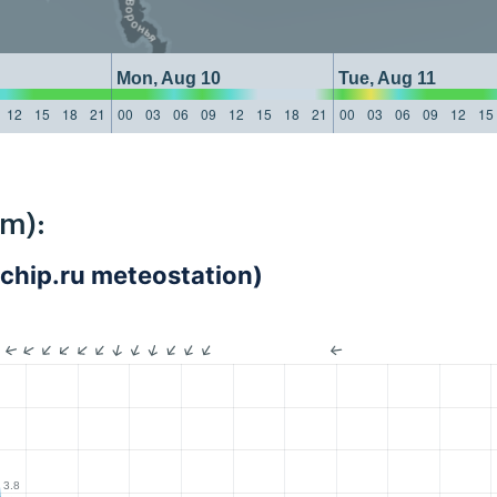
Mon, Aug 10
Tue, Aug 11
12
15
18
21
00
03
06
09
12
15
18
21
00
03
06
09
12
15
km):
1chip.ru meteostation)
3.8