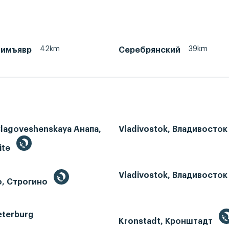
42km
39km
тимъявр
Серебрянский
Blagoveshenskaya Анапа,
Vladivostok, Владивосток
ite
Vladivostok, Владивосток
o, Строгино
eterburg
Kronstadt, Кронштадт