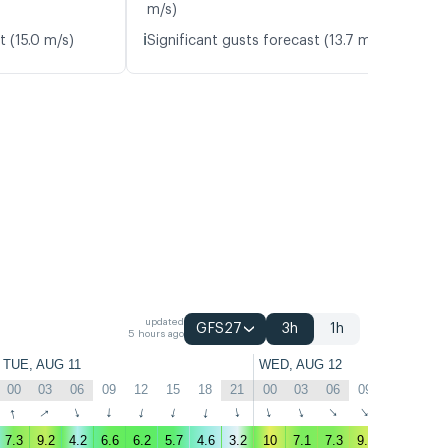
m/s)
ℹ️
t (15.0 m/s)
Significant gusts forecast (13.7 m/s)
updated
GFS27
3h
1h
5 hours ago
TUE, AUG 11
WED, AUG 12
00
03
06
09
12
15
18
21
00
03
06
09
12
15
↑
↑
↑
↑
↑
↑
↑
↑
↑
↑
↑
↑
↑
↑
7.3
9.2
4.2
6.6
6.2
5.7
4.6
3.2
10
7.1
7.3
9.5
9.2
8.3