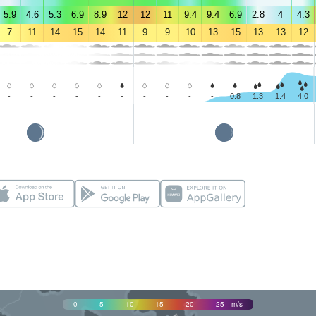
5.9
4.6
5.3
6.9
8.9
12
12
11
9.4
9.4
6.9
2.8
4
4.3
7
11
14
15
14
11
9
9
10
13
15
13
13
12
-
-
-
-
-
-
-
-
-
-
0.8
1.3
1.4
4.0
0
5
10
15
20
25
m/s