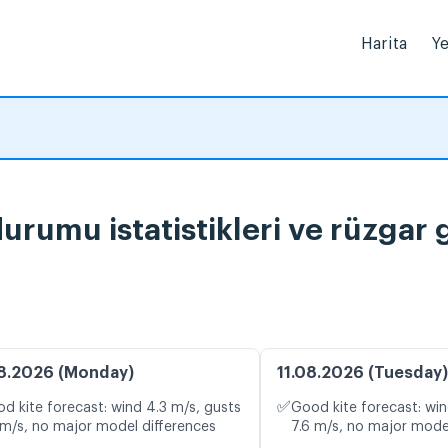
Harita
Ye
هير الشا : hava durumu istatistikleri ve rüz
8.2026 (Monday)
11.08.2026 (Tuesday)
✅
d kite forecast: wind 4.3 m/s, gusts
Good kite forecast: win
 m/s, no major model differences
7.6 m/s, no major mode