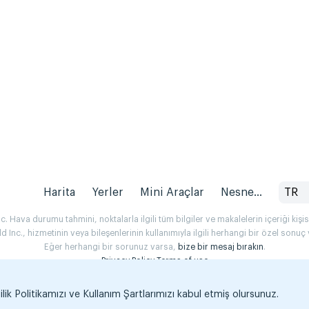
Harita
Yerler
Mini Araçlar
Nesne...
TR
 Hava durumu tahmini, noktalarla ilgili tüm bilgiler ve makalelerin içeriği kişise
Inc., hizmetinin veya bileşenlerinin kullanımıyla ilgili herhangi bir özel son
Eğer herhangi bir sorunuz varsa,
bize bir mesaj bırakın
.
Privacy Policy
Terms of use
k Politikamızı ve Kullanım Şartlarımızı kabul etmiş olursunuz.