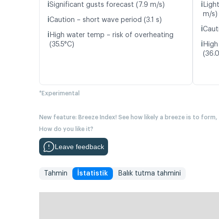
ℹ️
ℹ️
Significant gusts forecast (7.9 m/s)
Ligh
m/s)
ℹ️
Caution – short wave period (3.1 s)
ℹ️
Caut
ℹ️
High water temp – risk of overheating
ℹ️
(35.5°C)
High
(36.
*Experimental
New feature: Breeze Index! See how likely a breeze is to form,
How do you like it?
Leave feedback
Tahmin
İstatistik
Balık tutma tahmini