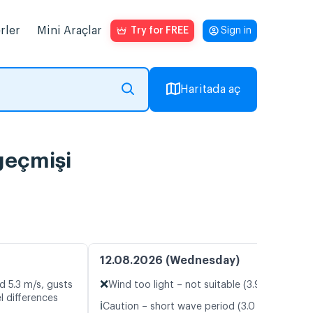
rler
Mini Araçlar
Try for FREE
Sign in
Haritada aç
gar geçmişi
12.08.2026 (Wednesday)
❌
d 5.3 m/s, gusts
Wind too light – not suitable (3.9 m/s)
l differences
ℹ️
Caution – short wave period (3.0 s)