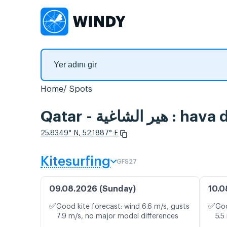
Home
Spots
Qatar - غية
25.8349° N, 52.1887° E
Kitesurfing
GFS27
09.08.2026 (Sunday)
10.0
✅
✅
Good kite forecast: wind 6.6 m/s, gusts
Goo
7.9 m/s, no major model differences
5.5