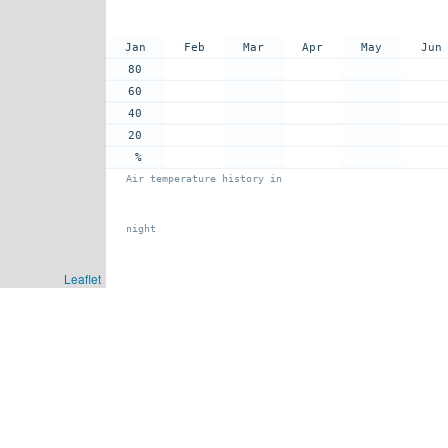
Jan
Feb
Mar
Apr
May
Jun
80
60
40
20
%
Air temperature history in
night
Leaflet
: