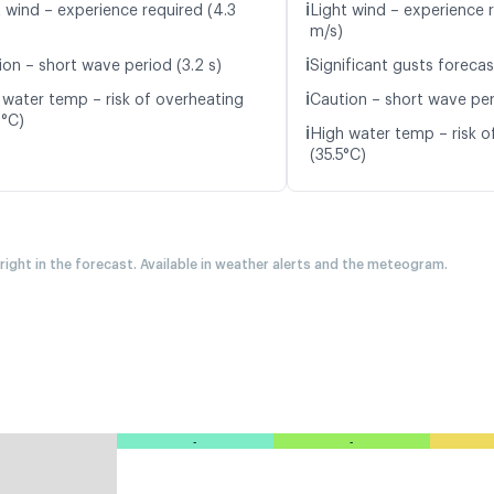
ℹ️
t wind – experience required (4.3
Light wind – experience r
m/s)
ℹ️
ion – short wave period (3.2 s)
Significant gusts forecas
ℹ️
 water temp – risk of overheating
Caution – short wave per
0°C)
ℹ️
High water temp – risk o
(35.5°C)
 right in the forecast. Available in weather alerts and the meteogram.
-
-