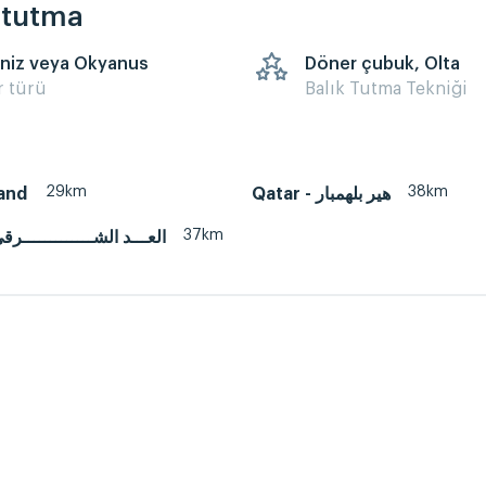
k tutma
niz veya Okyanus
Döner çubuk, Olta
r türü
Balık Tutma Tekniği
29km
38km
land
Qatar - هير بلهمبار
37km
atar - العـــد الشـــــــــــــرقي