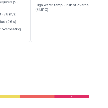
equired (5.3
ℹ️
High water temp – risk of overheating
(35.8°C)
t (7.6 m/s)
iod (2.6 s)
f overheating
-
-
+