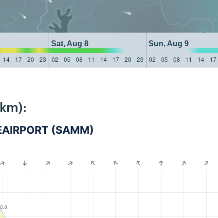
Sat, Aug 8
Sun, Aug 9
14
17
20
23
02
05
08
11
14
17
20
23
02
05
08
11
14
17
8km):
UEAIRPORT (SAMM)
0.8