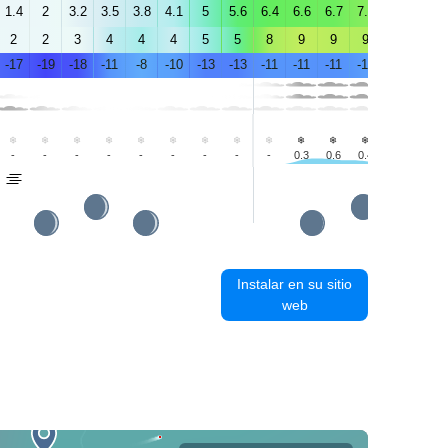
1.4
2
3.2
3.5
3.8
4.1
5
5.6
6.4
6.6
6.7
7.4
7.2
6.8
2
2
3
4
4
4
5
5
8
9
9
9
8
8
-17
-19
-18
-11
-8
-10
-13
-13
-11
-11
-11
-10
-8
-9
-
-
-
-
-
-
-
-
-
0.3
0.6
0.4
-
-
Instalar en su sitio
web