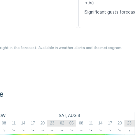
m/s)
ℹ️
Significant gusts forecas
 right in the forecast. Available in weather alerts and the meteogram.
e
OW
SAT, AUG 8
08
11
14
17
20
23
02
05
08
11
14
17
20
23
↑
↑
↑
↑
↑
↑
↑
↑
↑
↑
↑
↑
↑
↑