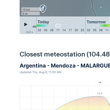
10 km
5 mi
Today
Tomorrow
02
05
08
11
14
17
20
23
02
05
08
11
GMT-4
Closest meteostation (104.4
Argentina - Mendoza - MALARG
Updated Thu, Aug 6, 11:00 AM
15.4
1