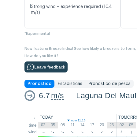
ℹ️
Strong wind – experience required (10.4
m/s)
*Experimental
New feature: Breeze Index! See how likely a breeze is to form,
How do you like it?
Leave feedback
Pronóstico
Estadísticas
Pronóstico de pesca
6.7
m/s
Laguna Del Maul
←
TODAY
TOMORR
now 11:16
02
05
08
11
14
17
20
23
02
05
time
wind
↑
↑
↑
↑
↑
↑
↑
↑
↑
↑