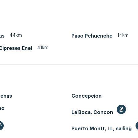
44km
14km
as
Paso Pehuenche
41km
Cipreses Enel
renas
Concepcion
bo
La Boca, Concon
Puerto Montt, LL, sailing