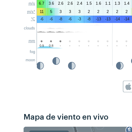
m/s
6.7
3.6
2.6
2.6
2.4
1.5
1.6
1.1
1.3
1.4
m/s*
11
5
3
3
3
2
2
2
2
2
°C
-6
-6
-8
-6
-3
-8
-13
-13
-14
-14
clouds
mm
0.9
0.8
-
-
-
-
-
-
-
-
fog
moon
Mapa de viento en vivo