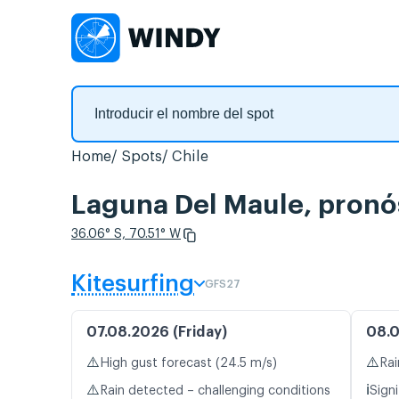
Home
Spots
Chile
Laguna Del Maule, pronós
36.06° S, 70.51° W
Kitesurfing
GFS27
07.08.2026 (Friday)
08.0
⚠️
⚠️
High gust forecast (24.5 m/s)
Rai
⚠️
ℹ️
Rain detected – challenging conditions
Signi