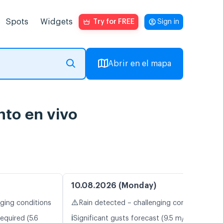
Spots
Widgets
Try for FREE
Sign in
Abrir en el mapa
nto en vivo
10.08.2026 (Monday)
⚠️
nging conditions
Rain detected – challenging conditions
ℹ️
equired (5.6
Significant gusts forecast (9.5 m/s)