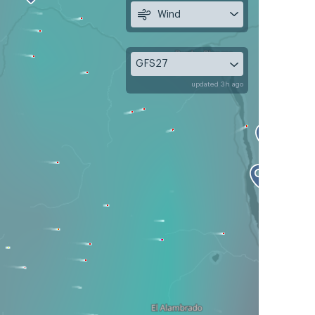
Wind
GFS27
updated 3h ago