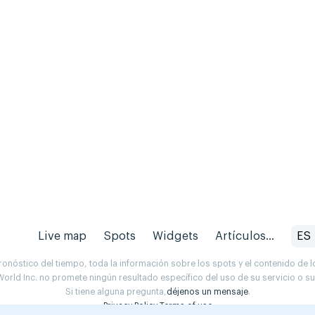
Live map
Spots
Widgets
Artículos...
ES
onóstico del tiempo, toda la información sobre los spots y el contenido de l
orld Inc. no promete ningún resultado específico del uso de su servicio o 
Si tiene alguna pregunta,
déjenos un mensaje
.
Privacy Policy
Terms of use