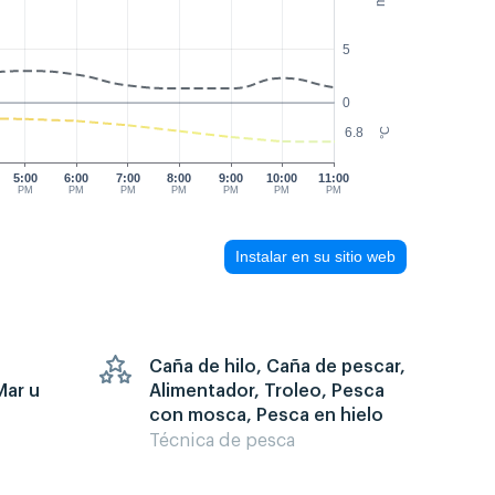
5
0
6.8
°C
5:00
6:00
7:00
8:00
9:00
10:00
11:00
PM
PM
PM
PM
PM
PM
PM
Instalar en su sitio web
Caña de hilo, Caña de pescar,
Mar u
Alimentador, Troleo, Pesca
con mosca, Pesca en hielo
Técnica de pesca