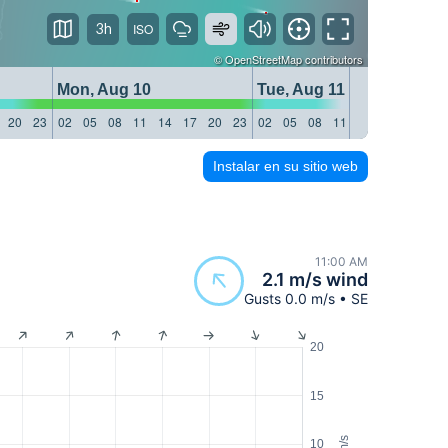
3h
©
OpenStreetMap
contributors
Mon, Aug 10
Tue, Aug 11
20
23
02
05
08
11
14
17
20
23
02
05
08
11
14
17
20
23
Instalar en su sitio web
11:00 AM
2.1 m/s wind
Gusts 0.0 m/s • SE
20
15
m/s
10