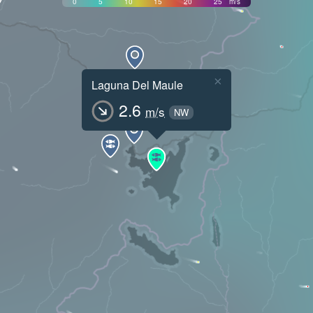
0
5
10
15
20
25
m/s
×
Laguna Del Maule
2.6
m/s
NW