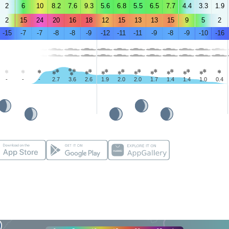
2
6
10
8.2
7.6
9.3
5.6
6.8
5.5
6.5
7.7
4.4
3.3
1.9
2
15
24
20
16
18
12
15
13
13
15
9
5
2
-15
-7
-7
-8
-8
-9
-12
-11
-11
-9
-8
-9
-10
-16
-
-
-
2.7
3.6
2.6
1.9
2.0
2.0
1.7
1.4
1.4
1.0
0.4