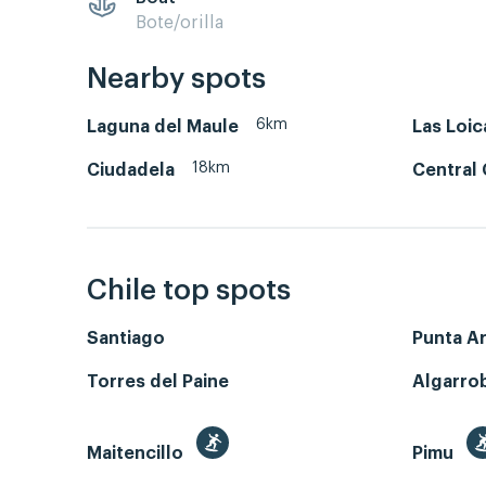
Bote/orilla
Nearby spots
6km
Laguna del Maule
Las Loic
18km
Ciudadela
Central 
Chile top spots
Santiago
Punta A
Torres del Paine
Algarro
Maitencillo
Pimu