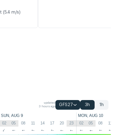
t (5.4 m/s)
updated
GFS27
3h
1h
3 hours ago
SUN, AUG 9
MON, AUG 10
02
05
08
11
14
17
20
23
02
05
08
11
14
17
↑
↑
↑
↑
↑
↑
↑
↑
↑
↑
↑
↑
↑
↑