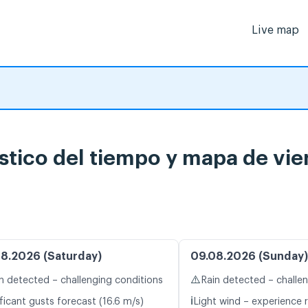
Live map
tico del tiempo y mapa de vie
8.2026 (Saturday)
09.08.2026 (Sunday)
⚠️
n detected – challenging conditions
Rain detected – challe
ℹ️
ficant gusts forecast (16.6 m/s)
Light wind – experience r