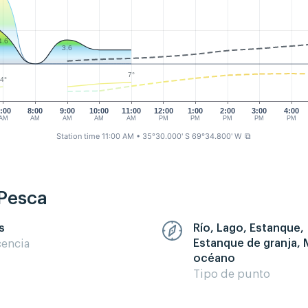
4.6
3.6
7°
4°
:00
8:00
9:00
10:00
11:00
12:00
1:00
2:00
3:00
4:00
AM
AM
AM
AM
AM
PM
PM
PM
PM
PM
Station time 11:00 AM
• 35°30.000' S 69°34.800' W
⧉
 Pesca
s
Río, Lago, Estanque,
Estanque de granja, 
cencia
océano
Tipo de punto