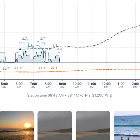
2.7
2.7
2.2
1.8
1.8
.3
1.3
1.3
1.3
1.8
1.8
1.3
23.3°
22.2°
22.2°
21.7°
5:00
6:00
7:00
8:00
9:00
10:00
11:00
12:00
1:00
2:00
AM
AM
AM
AM
AM
AM
AM
PM
PM
PM
Station time 08:48 AM
• 38°41.170' N 9°21.200' W
⧉