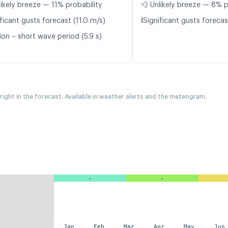
likely breeze — 11% probability
💨 Unlikely breeze — 8% p
ℹ️
ficant gusts forecast (11.0 m/s)
Significant gusts forecas
ion – short wave period (5.9 s)
 right in the forecast. Available in weather alerts and the meteogram.
-
-
Jan
Feb
Mar
Apr
May
Jun