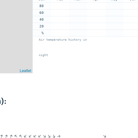
80
60
40
20
%
Air temperature history in
night
Leaflet
):