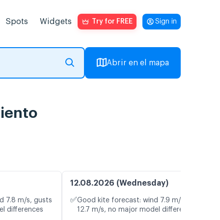
Spots
Widgets
Try for FREE
Sign in
Abrir en el mapa
viento
12.08.2026 (Wednesday)
✅
d 7.8 m/s, gusts
Good kite forecast: wind 7.9 m/s, gusts
l differences
12.7 m/s, no major model differences