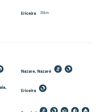
35km
Ericeira
Nazare, Nazaré
aia,
Ericeira