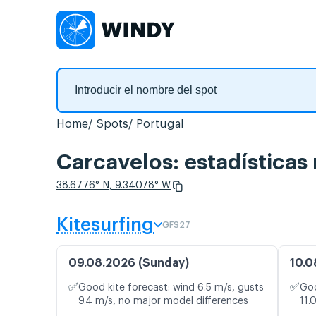
Home
Spots
Portugal
Carcavelos: estadísticas 
38.6776° N, 9.34078° W
Kitesurfing
GFS27
09.08.2026 (Sunday)
10.0
✅
✅
Good kite forecast: wind 6.5 m/s, gusts
Goo
9.4 m/s, no major model differences
11.