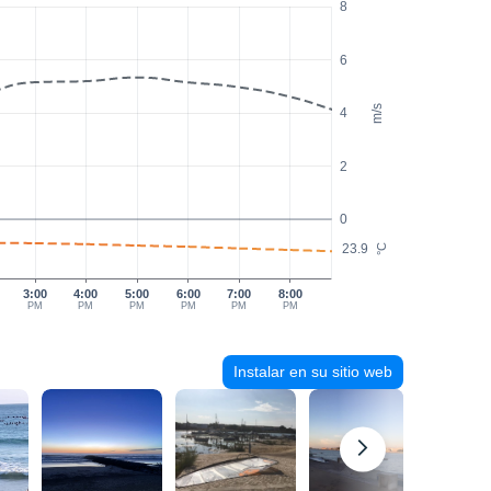
8
6
m/s
4
2
0
23.9
°C
3:00
4:00
5:00
6:00
7:00
8:00
PM
PM
PM
PM
PM
PM
Instalar en su sitio web