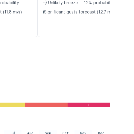
robability
💨 Unlikely breeze — 12% probability
ℹ️
t (11.8 m/s)
Significant gusts forecast (12.7 m/s)
-
-
+
Jul
Aug
Sep
Oct
Nov
Dec