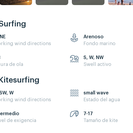
Surfing
 NE
Arenoso
rking wind directions
Fondo marino
3
S, W, NW
tura de ola
Swell activo
Kitesurfing
 SW, W
small wave
rking wind directions
Estado del agua
termedio
7-17
vel de exigencia
Tamaño de kite