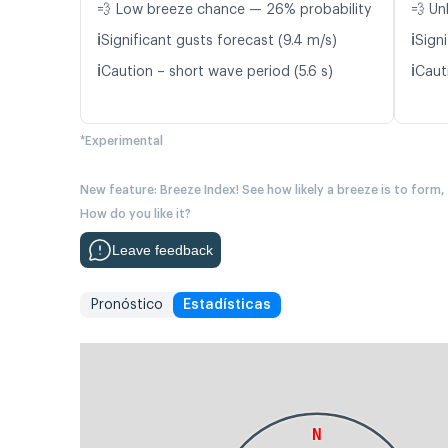
💨 Low breeze chance — 26% probability
💨 Un
ℹ️
ℹ️
Significant gusts forecast (9.4 m/s)
Signi
ℹ️
ℹ️
Caution – short wave period (5.6 s)
Caut
*Experimental
New feature: Breeze Index! See how likely a breeze is to form,
How do you like it?
Leave feedback
Pronóstico
Estadísticas
N