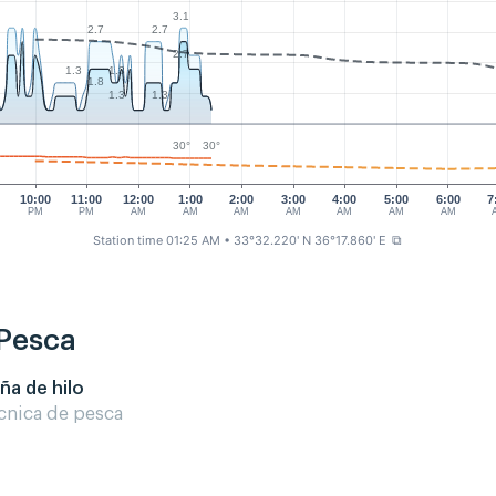
3.1
2.7
2.7
2.7
1.3
1.3
1.8
1.3
1.3
30°
30°
10:00
11:00
12:00
1:00
2:00
3:00
4:00
5:00
6:00
7
PM
PM
AM
AM
AM
AM
AM
AM
AM
Station time 01:25 AM
• 33°32.220' N 36°17.860' E
⧉
 Pesca
ña de hilo
cnica de pesca