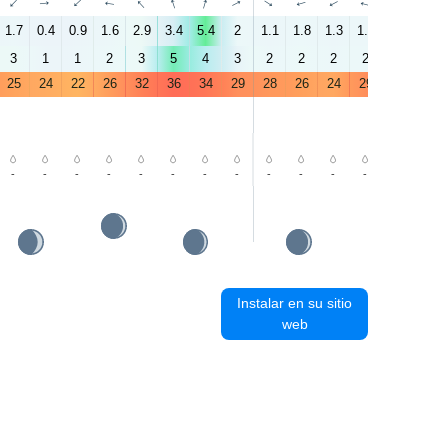
↑
↑
↑
↑
↑
↑
↑
↑
↑
↑
↑
↑
↑
↑
1.7
0.4
0.9
1.6
2.9
3.4
5.4
2
1.1
1.8
1.3
1.5
2.5
3.2
3
1
1
2
3
5
4
3
2
2
2
2
3
4
25
24
22
26
32
36
34
29
28
26
24
29
34
37
-
-
-
-
-
-
-
-
-
-
-
-
-
-
Instalar en su sitio
web