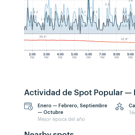
3.6
3.1
2.7
2.2
2.2
2.2
2.2
2.7
2.2
2.2
1.3
1.3
1.3
1.3
1.3
1.3
1.3
1.3
39.4°
32.8°
2:00
3:00
4:00
5:00
6:00
7:00
8:00
9:00
PM
PM
PM
PM
PM
PM
PM
PM
Actividad de Spot Popular —
Enero — Febrero, Septiembre
Ca
— Octubre
Té
Mejor época del año