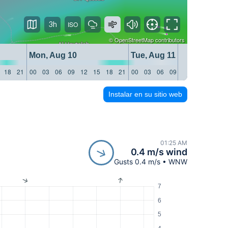
3h
©
OpenStreetMap
contributors
Mon, Aug 10
Tue, Aug 11
18
21
00
03
06
09
12
15
18
21
00
03
06
09
12
15
18
21
Instalar en su sitio web
01:25 AM
0.4 m/s wind
Gusts 0.4 m/s • WNW
7
6
5