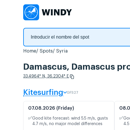
Home
Spots
Syria
Damascus, Damascus pron
33.4964° N, 36.2304° E
Kitesurfing
GFS27
07.08.2026 (Friday)
08.0
✅
✅
Good kite forecast: wind 5.5 m/s, gusts
Goo
4.7 m/s, no major model differences
4.5