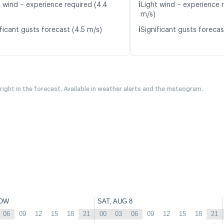
ℹ️
t wind – experience required (4.4
Light wind – experience r
m/s)
ℹ️
ficant gusts forecast (4.5 m/s)
Significant gusts forecas
 right in the forecast. Available in weather alerts and the meteogram.
OW
SAT, AUG 8
06
09
12
15
18
21
00
03
06
09
12
15
18
21