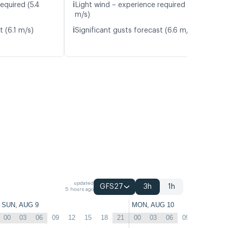
ℹ️
equired (5.4
Light wind – experience required (4.8
m/s)
ℹ️
t (6.1 m/s)
Significant gusts forecast (6.6 m/s)
updated
GFS27
3h
1h
5 hours ago
SUN, AUG 9
MON, AUG 10
00
03
06
09
12
15
18
21
00
03
06
09
12
15