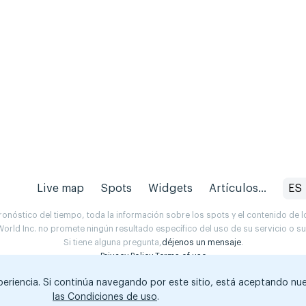
Live map
Spots
Widgets
Artículos...
ES
onóstico del tiempo, toda la información sobre los spots y el contenido de l
orld Inc. no promete ningún resultado específico del uso de su servicio o 
Si tiene alguna pregunta,
déjenos un mensaje
.
Privacy Policy
Terms of use
xperiencia. Si continúa navegando por este sitio, está aceptando nu
las Condiciones de uso
.