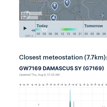
10 km
5 mi
Today
Tomorrow
00
03
06
09
12
15
18
21
00
03
06
09
GMT+3
Closest meteostation (7.7km)
GW7169 DAMASCUS SY (G7169)
Updated Thu, Aug 6, 01:25 AM
4