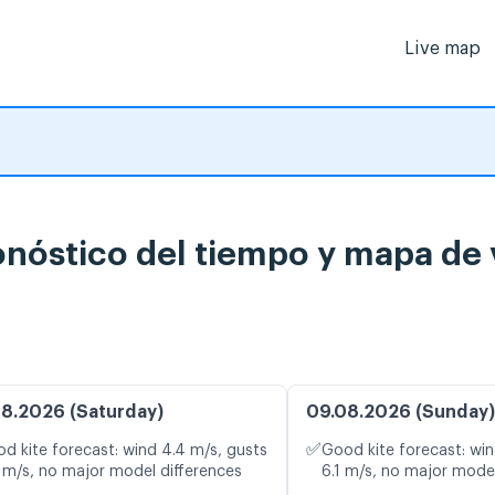
Live map
óstico del tiempo y mapa de v
8.2026 (Saturday)
09.08.2026 (Sunday)
✅
d kite forecast: wind 4.4 m/s, gusts
Good kite forecast: win
 m/s, no major model differences
6.1 m/s, no major model