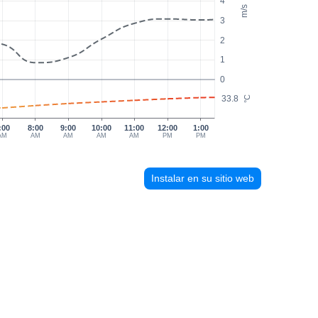
4
m/s
3
2
1
0
33.8
°C
:00
8:00
9:00
10:00
11:00
12:00
1:00
AM
AM
AM
AM
AM
PM
PM
Instalar en su sitio web