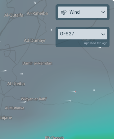
Wind
GFS27
updated 5h ago