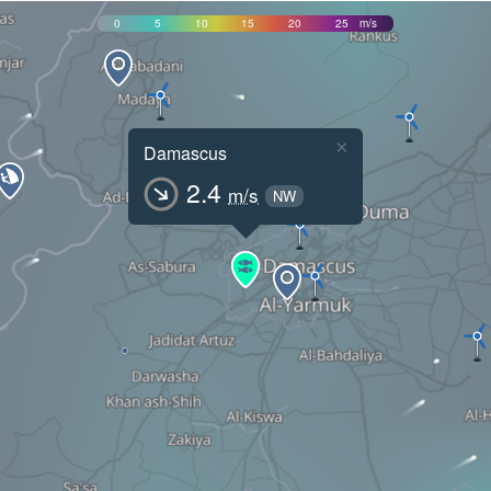
0
5
10
15
20
25
m/s
×
Damascus
2.4
m/s
NW