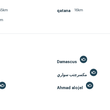
45km
16km
qatana
km
Damascus
مكسرجنب سواري
Ahmad alojel