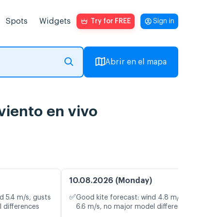
Spots
Widgets
Try for FREE
Sign in
Abrir en el mapa
iento en vivo
10.08.2026 (Monday)
✅
d 5.4 m/s, gusts
Good kite forecast: wind 4.8 m/s, gusts
 differences
6.6 m/s, no major model differences