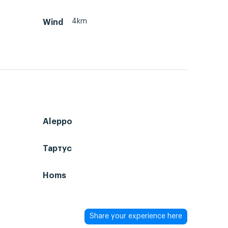
4km
Wind
Aleppo
Тартус
Homs
Share your experience here