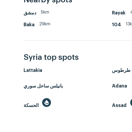
Nearby spots
5km
دمشق
Rayak
29km
13
Baka
104
Syria top spots
Lattakia
طرطوس
بانيلس ساحل سوري
Adana
الحسكة
Assad