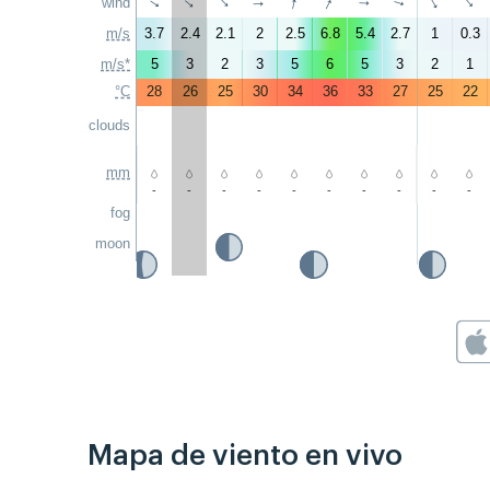
↑
↑
wind
↑
↑
↑
↑
↑
↑
↑
↑
m/s
3.7
2.4
2.1
2
2.5
6.8
5.4
2.7
1
0.3
m/s*
5
3
2
3
5
6
5
3
2
1
°C
28
26
25
30
34
36
33
27
25
22
clouds
mm
-
-
-
-
-
-
-
-
-
-
fog
moon
Mapa de viento en vivo