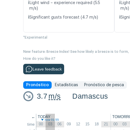
ℹ️
ℹ️
Light wind – experience required (5.5
Ligh
m/s)
m/s)
ℹ️
ℹ️
Significant gusts forecast (4.7 m/s)
Signi
*Experimental
New feature: Breeze Index! See how likely a breeze is to form,
How do you like it?
Leave feedback
Pronóstico
Estadísticas
Pronóstico de pesca
3.7
m/s
Damascus
←
TODAY
TOMORR
now 01:55
00
03
06
09
12
15
18
21
00
03
time