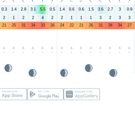
↑
↑
↑
↑
↑
↑
↑
↑
↑
↑
↑
↑
↑
↑
0.3
1.4
2.9
3.1
5.5
0.5
1.4
0.6
0.6
1.5
3.6
2.7
3
0.9
2
1
2
2
4
2
2
1
1
1
3
2
3
3
21
25
31
34
33
26
24
22
21
26
31
34
34
27
-
-
-
-
-
-
-
-
-
-
-
-
-
-