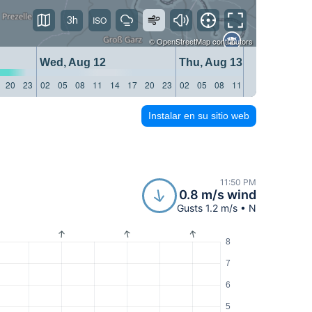
3h
©
OpenStreetMap
contributors
Wed, Aug 12
Thu, Aug 13
20
23
02
05
08
11
14
17
20
23
02
05
08
11
14
17
20
23
Instalar en su sitio web
11:50 PM
0.8 m/s wind
Gusts 1.2 m/s • N
8
7
6
5