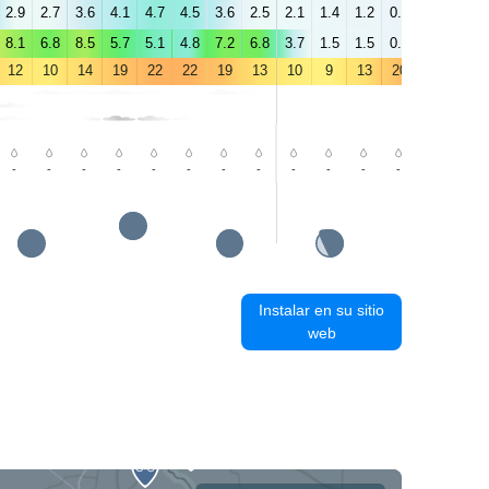
2.9
2.7
3.6
4.1
4.7
4.5
3.6
2.5
2.1
1.4
1.2
0.6
0.8
1.7
8.1
6.8
8.5
5.7
5.1
4.8
7.2
6.8
3.7
1.5
1.5
0.7
1.1
1.7
12
10
14
19
22
22
19
13
10
9
13
20
25
25
-
-
-
-
-
-
-
-
-
-
-
-
-
-
Instalar en su sitio
web