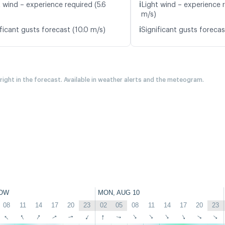
ℹ️
 wind – experience required (5.6
Light wind – experience r
m/s)
ℹ️
ficant gusts forecast (10.0 m/s)
Significant gusts forecas
 right in the forecast. Available in weather alerts and the meteogram.
OW
MON, AUG 10
08
11
14
17
20
23
02
05
08
11
14
17
20
23
↑
↑
↑
↑
↑
↑
↑
↑
↑
↑
↑
↑
↑
↑