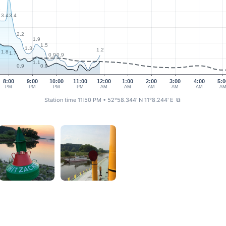
7
3.4
3.4
2.2
1.9
1.5
1
1.3
1.2
1.8
1.7
0.9
0.9
1.1
0.9
0.9
8:00
9:00
10:00
11:00
12:00
1:00
2:00
3:00
4:00
5:0
PM
PM
PM
PM
AM
AM
AM
AM
AM
A
Station time 11:50 PM
• 52°58.344' N 11°8.244' E
⧉