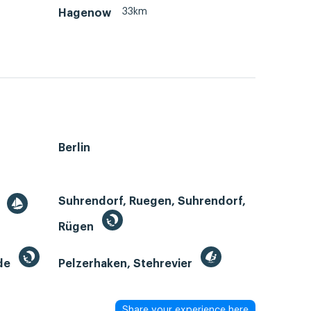
33km
Hagenow
Berlin
Suhrendorf, Ruegen, Suhrendorf,
r
Rügen
de
Pelzerhaken, Stehrevier
Share your experience here