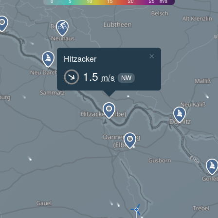
0
5
10
15
20
25
m/s
×
Hitzacker
1.5
m/s
NW