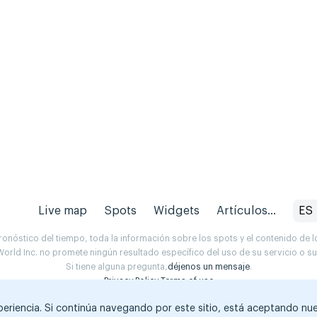
Live map
Spots
Widgets
Artículos...
ES
onóstico del tiempo, toda la información sobre los spots y el contenido de l
orld Inc. no promete ningún resultado específico del uso de su servicio o 
Si tiene alguna pregunta,
déjenos un mensaje
.
Privacy Policy
Terms of use
xperiencia. Si continúa navegando por este sitio, está aceptando nu