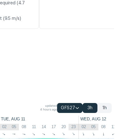
equired (4.7
t (9.5 m/s)
updated
GFS27
3h
1h
4 hours ago
TUE, AUG 11
WED, AUG 12
02
05
08
11
14
17
20
23
02
05
08
11
14
17
↑
↑
↑
↑
↑
↑
↑
↑
↑
↑
↑
↑
↑
↑