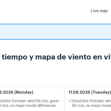
Live map
l tiempo y mapa de viento en v
8.2026 (Monday)
11.08.2026 (Tuesday)
✅
d kite forecast: wind 5.6 m/s, gusts
Good kite forecast: win
0 m/s, no major model differences
9.5 m/s, no major mode