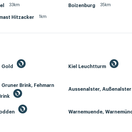
33km
35km
el
Boizenburg
1km
mast Hitzacker
n Gold
Kiel Leuchtturm
 Gruner Brink, Fehmarn
Aussenalster, Außenalste
Brink
Bodden
Warnemuende, Warnemün