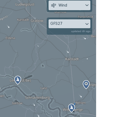
Wind
GFS27
updated 4h ago