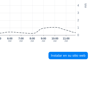
m/s
4
3
2
1
0
0
6:00
7:00
8:00
9:00
10:00
11:00
M
AM
AM
AM
AM
AM
AM
Instalar en su sitio web