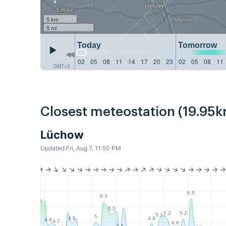
5 km
5 mi
Today
Tomorrow
02
05
08
11
14
17
20
23
02
05
08
11
GMT+2
Closest meteostation (19.95k
Lüchow
Updated Fri, Aug 7, 11:50 PM
6.5
6.3
6
5.5
5.2
5.2
5.1
5
4.9
4.9
4.8
4.7
4.6
4.4