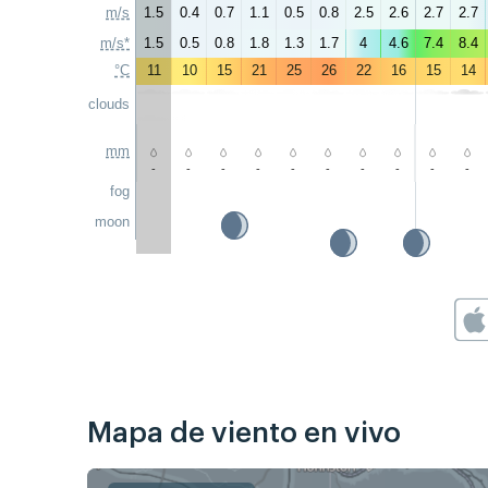
m/s
1.5
0.4
0.7
1.1
0.5
0.8
2.5
2.6
2.7
2.7
m/s*
1.5
0.5
0.8
1.8
1.3
1.7
4
4.6
7.4
8.4
°C
11
10
15
21
25
26
22
16
15
14
clouds
mm
-
-
-
-
-
-
-
-
-
-
fog
moon
Mapa de viento en vivo