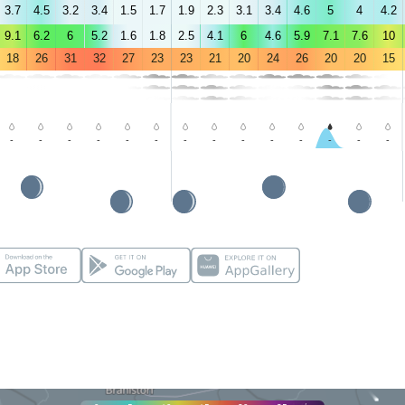
3.7
4.5
3.2
3.4
1.5
1.7
1.9
2.3
3.1
3.4
4.6
5
4
4.2
9.1
6.2
6
5.2
1.6
1.8
2.5
4.1
6
4.6
5.9
7.1
7.6
10
18
26
31
32
27
23
23
21
20
24
26
20
20
15
-
-
-
-
-
-
-
-
-
-
-
-
-
-