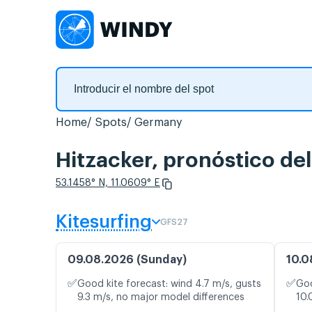
Home
Spots
Germany
Hitzacker, pronóstico de
53.1458° N, 11.0609° E
Kitesurfing
GFS27
09.08.2026 (Sunday)
10.0
✅
✅
Good kite forecast: wind 4.7 m/s, gusts
Goo
9.3 m/s, no major model differences
10.