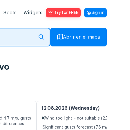
Spots
Widgets
Try for FREE
Sign in
Abrir en el mapa
ivo
12.08.2026 (Wednesday)
❌
d 4.7 m/s, gusts
Wind too light – not suitable (2.7 m/s)
l differences
ℹ️
Significant gusts forecast (7.6 m/s)