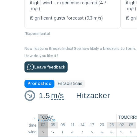
ℹ️
ℹ️
Light wind – experience required (4.7
Light
m/s)
m/s)
ℹ️
ℹ️
Significant gusts forecast (9.3 m/s)
Signi
*Experimental
New feature: Breeze Index! See how likely a breeze is to form,
How do you like it?
Leave feedback
Pronóstico
Estadísticas
1.5
m/s
Hitzacker
←
TODAY
TOMORR
now 00:36
02
05
08
11
14
17
20
23
02
05
time
↑
↑
↑
↑
wind
↑
↑
↑
↑
↑
↑