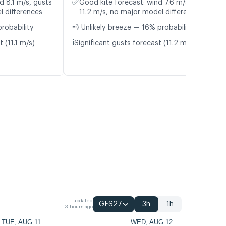
✅
d 8.1 m/s, gusts
Good kite forecast: wind 7.6 m/s, gusts
l differences
11.2 m/s, no major model differences
probability
💨 Unlikely breeze — 16% probability
ℹ️
 (11.1 m/s)
Significant gusts forecast (11.2 m/s)
updated
GFS27
3h
1h
3 hours ago
TUE, AUG 11
WED, AUG 12