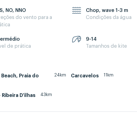
 S, NO, NNO
Chop, wave 1-3 m
reções do vento para a
Condições da água
ática
termédio
9-14
vel de prática
Tamanhos de kite
24km
11km
Beach, Praia do
Carcavelos
43km
- Ribeira D'ilhas