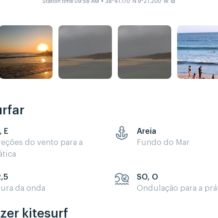
Station time 09:58 AM
• 38°41.170' N 9°21.200' W
⧉
rfar
, E
Areia
reções do vento para a
Fundo do Mar
ática
2,5
SO, O
tura da onda
Ondulação para a prá
zer kitesurf