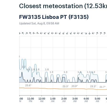
Closest meteostation (12.53k
FW3135 Lisboa PT (F3135)
Updated Sat, Aug 8, 09:58 AM
4
2.2
1.8
1.8
1.8
1.8
1.3
1.3
1.3
1.3
1.3
1
25.6°
23.9°
23.3°
23.3°
21.7°
10:00
11:00
12:00
1:00
2:00
3:00
4:00
5:00
PM
PM
AM
AM
AM
AM
AM
AM