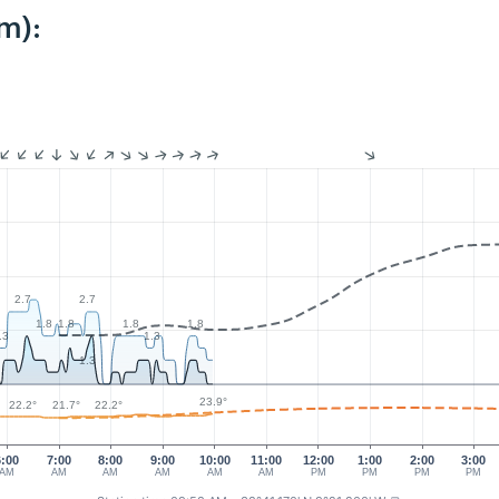
m):
2.7
2.7
1.8
1.8
1.8
1.8
.3
1.3
1.3
23.9°
22.2°
22.2°
21.7°
6:00
7:00
8:00
9:00
10:00
11:00
12:00
1:00
2:00
3:00
AM
AM
AM
AM
AM
AM
PM
PM
PM
PM