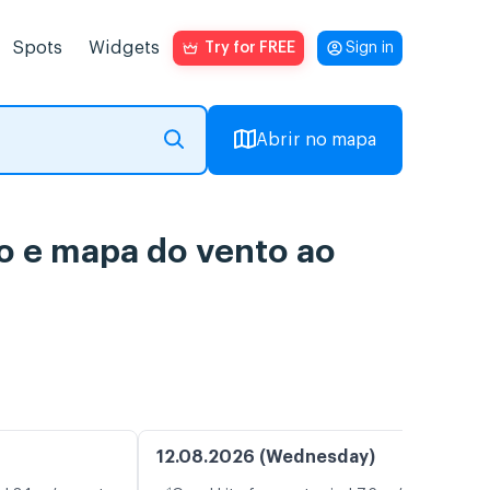
Spots
Widgets
Try for FREE
Sign in
Abrir no mapa
o e mapa do vento ao
12.08.2026 (Wednesday)