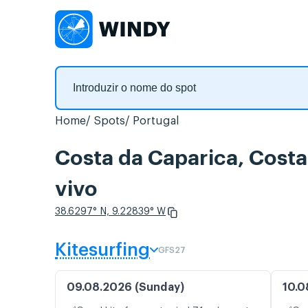
Home
Spots
Portugal
Costa da Caparica, Cost
vivo
38.6297° N, 9.22839° W
Kitesurfing
GFS27
09.08.2026 (Sunday)
10.0