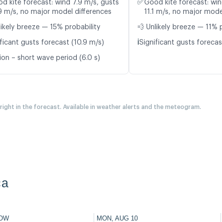
✅
d kite forecast: wind 7.9 m/s, gusts
Good kite forecast: win
9 m/s, no major model differences
11.1 m/s, no major mode
likely breeze — 15% probability
💨 Unlikely breeze — 11% 
ℹ️
ficant gusts forecast (10.9 m/s)
Significant gusts forecast
ion – short wave period (6.0 s)
 right in the forecast. Available in weather alerts and the meteogram.
ca
OW
MON, AUG 10