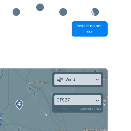
Instale no seu
site
Wind
GFS27
updated 3h ago