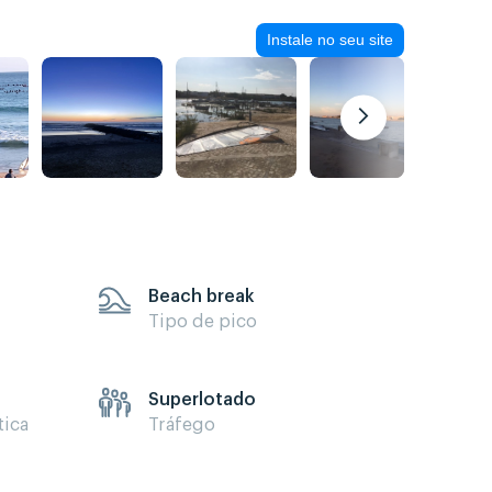
Instale no seu site
Beach break
Tipo de pico
Superlotado
tica
Tráfego