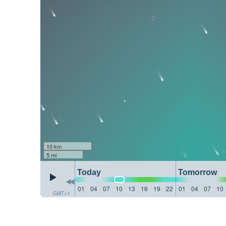
10 km
5 mi
Today
Tomorrow
01
04
07
10
13
16
19
22
01
04
07
10
GMT+1