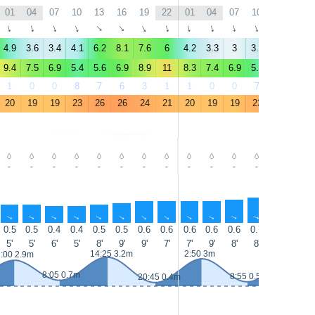
01
04
07
10
13
16
19
22
01
04
07
10
13
16
↑
↑
↑
↑
↑
↑
↑
↑
↑
↑
↑
↑
↑
↑
4.9
3.6
3.4
4.1
6.2
8.1
7.6
6
4.2
3.3
3
3.6
5.7
7.5
9.4
7.5
6.9
5.4
5.6
6.9
8.9
11
8.3
7.4
6.9
5.4
4.8
7.5
1
0
0
8
7
6
3
1
1
0
0
7
9
5
20
19
19
23
26
26
24
21
20
19
19
23
27
26
-
-
-
-
-
-
-
-
-
-
-
-
-
-
↑
↑
↑
↑
↑
↑
↑
↑
↑
↑
↑
↑
↑
↑
0.5
0.5
0.4
0.4
0.5
0.5
0.6
0.6
0.6
0.6
0.6
0.7
0.7
0.7
5'
5'
6'
5'
8'
9'
9'
7'
7'
9'
8'
8'
8'
8'
14:25 3.2m
2:50 3m
15:10 3.
:00 2.9m
8:05 0.7m
8:55 0.5m
20:45 0.4m