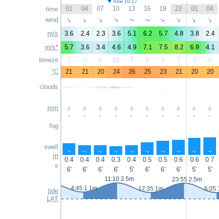
now 10:17
01
04
07
10
13
16
19
22
01
04
time
wind
↑
↑
↑
↑
↑
↑
↑
↑
↑
↑
m/s
3.6
2.4
2.3
3.6
5.1
6.2
5.7
4.8
3.8
2.4
m/s*
5.7
3.6
3.4
4.6
4.9
7.1
7.5
8.2
6.9
4.1
breeze
1
0
0
13
7
5
5
7
2
0
°C
21
21
20
24
26
25
23
21
20
20
clouds
mm
-
-
-
-
-
-
-
-
-
-
fog
swell
↑
↑
↑
↑
↑
↑
↑
↑
↑
↑
m
0.4
0.4
0.4
0.3
0.4
0.5
0.5
0.6
0.6
0.7
s
6'
6'
6'
6'
5'
6'
6'
6'
5'
5'
11:10 2.5m
23:55 2.5m
4:45 1.1m
17:35 1m
6:05
tide
LAT