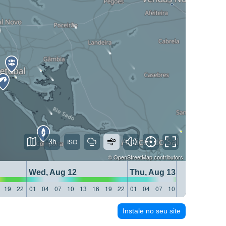
3h
©
OpenStreetMap
contributors
Wed, Aug 12
Thu, Aug 13
19
22
01
04
07
10
13
16
19
22
01
04
07
10
13
16
19
22
Instale no seu site