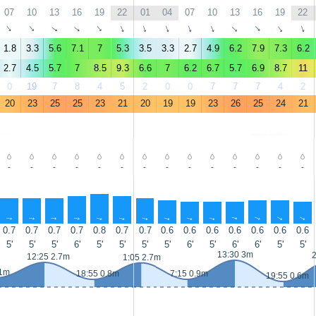
07
10
13
16
19
22
01
04
07
10
13
16
19
22
↑
↑
↑
↑
↑
↑
↑
↑
↑
↑
↑
↑
↑
↑
1.8
3.3
5.6
7.1
7
5.3
3.5
3.3
2.7
4.9
6.2
7.9
7.3
6.2
2.7
4.5
5.7
7
8.5
9.3
6.6
7
6.2
6.7
5.7
6.9
8.7
11
0
19
7
8
4
5
2
0
0
7
7
7
4
2
20
23
25
25
23
21
20
19
19
23
26
25
24
21
-
-
-
-
-
-
-
-
-
-
-
-
-
-
↑
↑
↑
↑
↑
↑
↑
↑
↑
↑
↑
↑
↑
↑
0.7
0.7
0.7
0.7
0.8
0.7
0.7
0.6
0.6
0.6
0.6
0.6
0.6
0.6
5'
5'
5'
6'
5'
5'
5'
5'
6'
5'
6'
6'
5'
5'
13:30 3m
2
12:25 2.7m
1:05 2.7m
 1m
18:55 0.8m
7:15 0.9m
19:55 0.6m