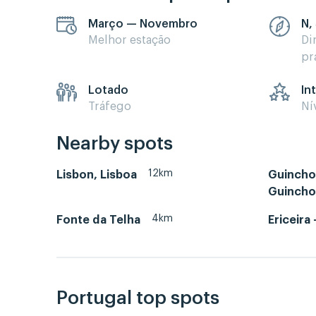
Março — Novembro
N,
Melhor estação
Di
pr
Lotado
In
Tráfego
Ní
Nearby spots
12km
Lisbon, Lisboa
Guincho 
Guincho
4km
Fonte da Telha
Ericeira 
Portugal top spots