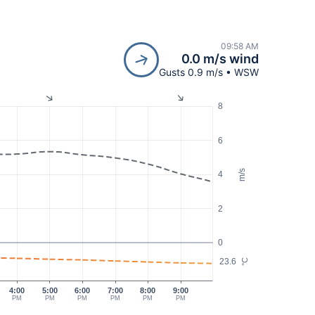
09:58 AM
0.0 m/s wind
Gusts 0.9 m/s • WSW
8
6
m/s
4
2
0
23.6
°C
4:00
5:00
6:00
7:00
8:00
9:00
PM
PM
PM
PM
PM
PM