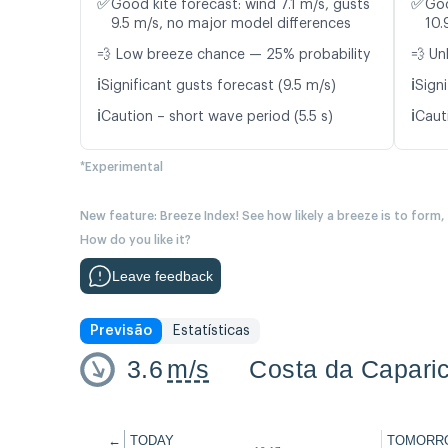
✅
✅
Good kite forecast: wind 7.1 m/s, gusts
Goo
9.5 m/s, no major model differences
10.
💨 Low breeze chance — 25% probability
💨 Un
ℹ️
ℹ️
Significant gusts forecast (9.5 m/s)
Signi
ℹ️
ℹ️
Caution – short wave period (5.5 s)
Caut
*Experimental
New feature: Breeze Index! See how likely a breeze is to form,
How do you like it?
Leave feedback
Previsão
Estatísticas
3.6
m/s
Costa da Capari
←
TODAY
TOMORR