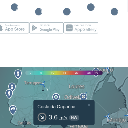
0
5
10
15
20
25
m/s
×
Costa da Caparica
3.6
m/s
NW