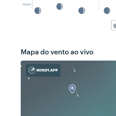
moon
Mapa do vento ao vivo